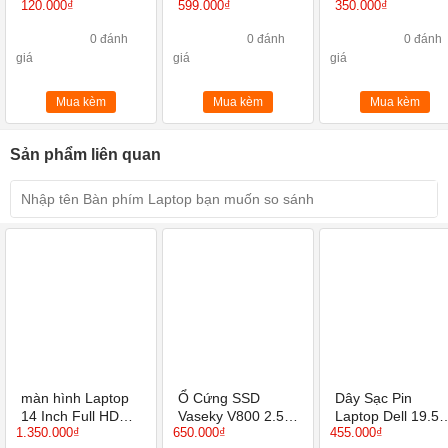
F116
Router Wi-Fi
loại 13 Inch 14
120.000₫
599.000₫
350.000₫
Chuẩn N Tốc Độ
Inch 15 Inch
450Mbps
0 đánh
0 đánh
0 đánh
giá
giá
giá
Mua kèm
Mua kèm
Mua kèm
Sản phẩm liên quan
màn hình Laptop
Ổ Cứng SSD
Dây Sạc Pin
14 Inch Full HD
Vaseky V800 2.5
Laptop Dell 19.5V
1.350.000₫
650.000₫
455.000₫
1920X1080 IPS
inch 120GB
4.62A ( 90W kim