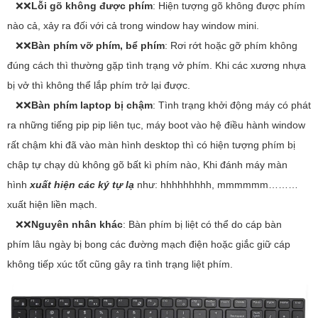
❌❌
Lỗi gõ không được phím
: Hiện tượng gõ không được phím
nào cả, xảy ra đối với cả trong window hay window mini.
❌❌
Bàn phím
vỡ phím, bể phím
: Rơi rớt hoặc gỡ phím không
đúng cách thì thường gặp tình trạng vở phím. Khi các xương nhựa
bị vở thì không thể lắp phím trở lại được.
❌❌
Bàn phím laptop bị chậm
: Tình trạng khởi động máy có phát
ra những tiếng pip pip liên tục, máy boot vào hệ điều hành window
rất chậm khi đã vào màn hình desktop thì có hiện tượng phím bị
chập tự chạy dù không gõ bất kì phím nào, Khi đánh máy màn
hình
xuất hiện các ký tự lạ
như: hhhhhhhhh, mmmmmm………
xuất hiện liền mạch.
❌❌
Nguyên nhân khác
: Bàn phím bị liệt có thể do cáp bàn
phím lâu ngày bị bong các đường mạch điện hoặc giắc giữ cáp
không tiếp xúc tốt cũng gây ra tình trạng liệt phím.