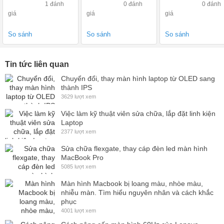
to )
1 đánh
0 đánh
0 đánh
giá
giá
giá
So sánh
So sánh
So sánh
Tin tức liên quan
Chuyển đổi, thay màn hình laptop từ OLED sang
thành IPS
3629 lượt xem
Việc làm kỹ thuật viên sửa chữa, lắp đặt linh kiện
Laptop
2377 lượt xem
Sửa chữa flexgate, thay cáp đèn led màn hình
MacBook Pro
5085 lượt xem
Màn hình Macbook bị loang màu, nhòe màu,
nhiễu màn. Tìm hiểu nguyên nhân và cách khắc
phục
4001 lượt xem