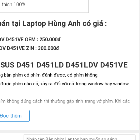
 thích 100%
án tại Laptop Hùng Anh có giá :
V D451VE OEM : 250.000đ
V D451VE ZIN : 300.000đ
ím ASUS D451 D451LD D451LDV D451VE
ng bàn phím có phím đánh được, có phím không.
 được phím nào cả, xảy ra đối với cả trong window hay window
hím không đúng cách thì thường gặp tình trạng vở phím. Khi các
Đọc thêm
g máy có phát ra những tiếng pip pip liên tục, máy boot vào hệ
op thì có hiện tượng phím bị chập tự chạy dù không gõ bất kì
lạ
như: hhhhhhhhh, mmmmmm……… xuất hiện liền mạch.