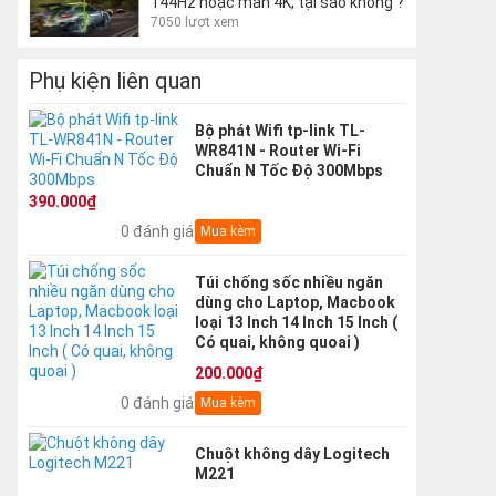
144Hz hoặc màn 4K, tại sao không ?
7050 lượt xem
Phụ kiện liên quan
Bộ phát Wifi tp-link TL-
WR841N - Router Wi-Fi
Chuẩn N Tốc Độ 300Mbps
390.000₫
0 đánh giá
Mua kèm
Túi chống sốc nhiều ngăn
dùng cho Laptop, Macbook
loại 13 Inch 14 Inch 15 Inch (
Có quai, không quoai )
200.000₫
0 đánh giá
Mua kèm
Chuột không dây Logitech
M221