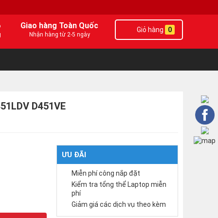
6
Giao hàng Toàn Quốc
Giỏ hàng
0
g
Nhận hàng từ 2-5 ngày
451LDV D451VE
ƯU ĐÃI
Miễn phí công nắp đặt
Kiểm tra tổng thể Laptop miễn
phí
Giảm giá các dịch vụ theo kèm