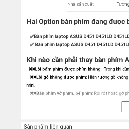
Nhà sản xuất
Tương
Hai Option bàn phím đang được b
✅Bàn phím laptop ASUS D451 D451LD D451LD
✅
Bàn phím laptop ASUS D451 D451LD D451LD
Khi nào cần phải thay bàn ph
❌❌
Lỗi bấm phím được phím không
:
Trong khi dù
❌❌
Lỗi gõ không được phím
: Hiện tượng gõ không
mini.
❌❌
Bàn phím
vỡ phím, bể phím
: Rơi rớt hoặc gỡ p
xương nhựa bị vở thì không thể lắp phím trở lại được.
❌❌
Bàn phím laptop bị chậm
: Tình trạng khởi độn
điều hành window rất chậm khi đã vào màn hình deskt
phím nào,
Khi đánh máy màn hình
xuất hiện các ký tự 
Sản phẩm liên quan