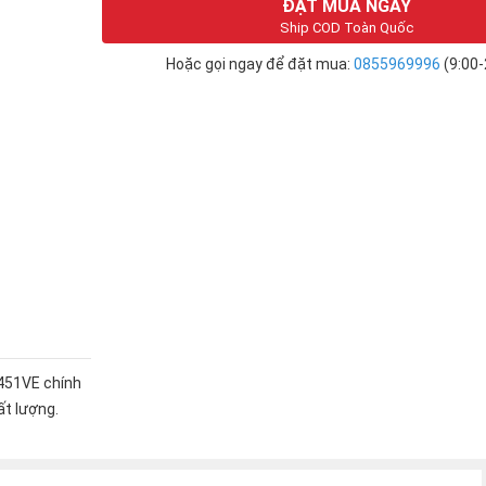
ĐẶT MUA NGAY
Ship COD Toàn Quốc
Hoặc gọi ngay để đặt mua:
0855969996
(9:00-
451VE chính
ất lượng.