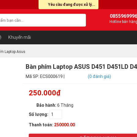
Yêu cầu đang được xử lý...
085596999
Hotline bán hàn
ệ
Khuyến mãi
ím Laptop Asus
Bàn phím Laptop ASUS D451 D451LD D
Mã SP: ECS000619 |
(0 đánh giá)
250.000₫
Bảo hành:
6 Tháng
Số lượng:
Thanh toán:
250000.00