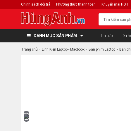
Chính sách đổi trả
Phương thức thanh toán
Khuyến mãi HOT
DANH MỤC SẢN PHẨM
Tin tức
Liên h
Trang chủ
Linh Kiện Laptop - Macbook
Bàn phím Laptop
Bàn ph