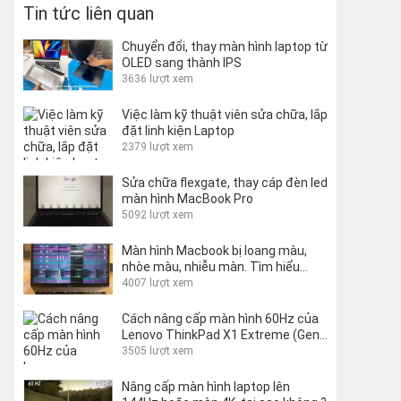
Tin tức liên quan
Chuyển đổi, thay màn hình laptop từ
OLED sang thành IPS
3636 lượt xem
Việc làm kỹ thuật viên sửa chữa, lắp
đặt linh kiện Laptop
2379 lượt xem
Sửa chữa flexgate, thay cáp đèn led
màn hình MacBook Pro
5092 lượt xem
Màn hình Macbook bị loang màu,
nhòe màu, nhiễu màn. Tìm hiểu
nguyên nhân và cách khắc phục
4007 lượt xem
Cách nâng cấp màn hình 60Hz của
Lenovo ThinkPad X1 Extreme (Gen
1 và 2) lên 144Hz
3505 lượt xem
Nâng cấp màn hình laptop lên