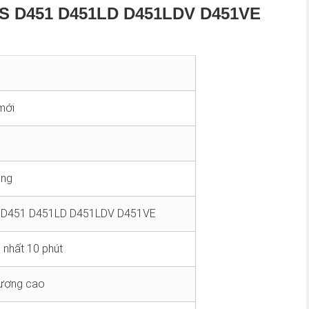
US D451 D451LD D451LDV D451VE
mới
áng
 D451 D451LD D451LDV D451VE
 nhất 10 phút
lượng cao