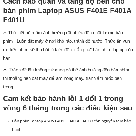
Cách bảo quản và tăng độ bền cho
bàn phím Laptop ASUS F401E F401A
F401U
✲
Thời tiết nồm ẩm ảnh hưởng rất nhiều đến chất lượng bàn
phím : Luôn đặt máy ở nơi khô ráo, tránh đổ nước, Thức ăn vụn
rơi trên phím sẽ thu hút lũ kiến đến “cắn phá” bàn phím laptop của
bạn.
✲
Tránh để lâu không sử dụng có thể ảnh hưởng đến bàn phím,
thi thoảng nên bật máy để làm nóng máy, tránh ẩm mốc bên
trong…
Cam kết bảo hành lỗi 1 đổi 1 trong
vòng 6 tháng trong các điều kiện sau
Bàn phím Laptop ASUS F401E F401A F401U còn nguyên tem bảo
hành