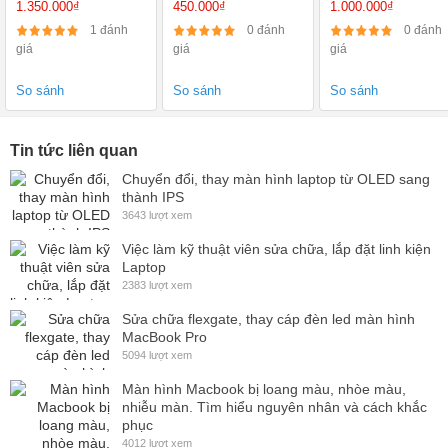
1.350.000₫
450.000₫
1.000.000₫
1920X1080 IPS
BUS 1600 /
inch 240GB
12800S
1 đánh
0 đánh
0 đánh
giá
giá
giá
So sánh
So sánh
So sánh
Tin tức liên quan
Chuyển đổi, thay màn hình laptop từ OLED sang
thành IPS
3643 lượt xem
Việc làm kỹ thuật viên sửa chữa, lắp đặt linh kiện
Laptop
2383 lượt xem
Sửa chữa flexgate, thay cáp đèn led màn hình
MacBook Pro
5094 lượt xem
Màn hình Macbook bị loang màu, nhòe màu,
nhiễu màn. Tìm hiểu nguyên nhân và cách khắc
phục
4012 lượt xem