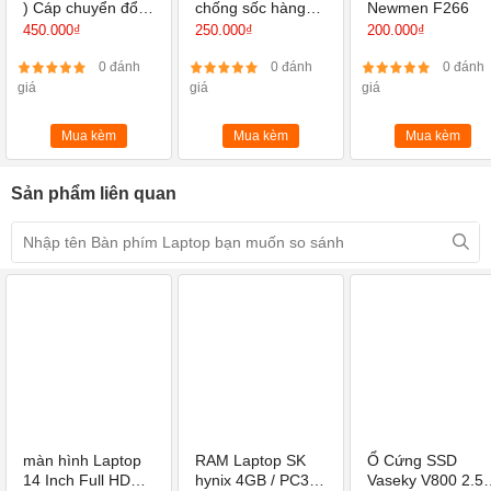
) Cáp chuyển đổi
chống sốc hàng
Newmen F266
USB Type C sang
Việt Nam chất
450.000₫
250.000₫
200.000₫
HUB PD, HDMI,
lượng cao
USB 3.0, VGA
0 đánh
0 đánh
0 đánh
giá
giá
giá
Mua kèm
Mua kèm
Mua kèm
Sản phẩm liên quan
màn hình Laptop
RAM Laptop SK
Ổ Cứng SSD
14 Inch Full HD
hynix 4GB / PC3L
Vaseky V800 2.5