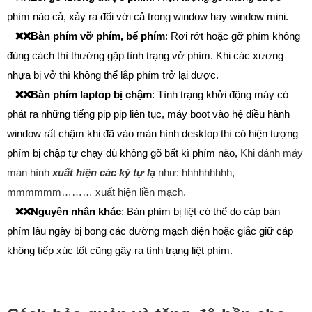
phím nào cả, xảy ra đối với cả trong window hay window mini.
❌❌
Bàn phím
vỡ phím, bể phím
: Rơi rớt hoặc gỡ phím không
đúng cách thì thường gặp tình trạng vở phím. Khi các xương
nhựa bị vở thì không thể lắp phím trở lại được.
❌❌
Bàn phím laptop bị chậm
: Tình trạng khởi động máy có
phát ra những tiếng pip pip liên tục, máy boot vào hệ điều hành
window rất chậm khi đã vào màn hình desktop thì có hiện tượng
phím bị chập tự chạy dù không gõ bất kì phím nào,
Khi đánh máy
màn hình
xuất hiện các ký tự lạ
như: hhhhhhhhh,
mmmmmm……… xuất hiện liền mạch.
❌❌
Nguyên nhân khác
: Bàn phím bị liệt có thể do cáp bàn
phím lâu ngày bị bong các đường mạch điện hoặc giắc giữ cáp
không tiếp xúc tốt cũng gây ra tình trạng liệt phím.