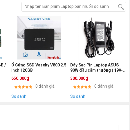
U X542UR X542UQR X542UN X542UF X542UA X542UQ ZIN :
B /
Ổ Cứng SSD Vaseky V800 2.5
Dây Sạc Pin Laptop ASUS
inch 120GB
90W đầu cắm thường ( 19V-
4.74A )
650.000₫
300.000₫
0 đánh giá
0 đánh giá
So sánh
So sánh