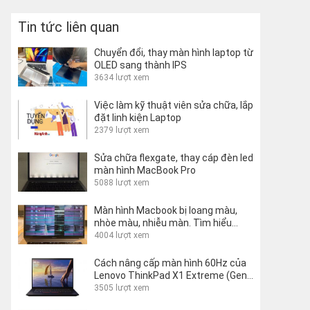
Tin tức liên quan
Chuyển đổi, thay màn hình laptop từ
OLED sang thành IPS
3634 lượt xem
Việc làm kỹ thuật viên sửa chữa, lắp
đặt linh kiện Laptop
2379 lượt xem
Sửa chữa flexgate, thay cáp đèn led
màn hình MacBook Pro
5088 lượt xem
Màn hình Macbook bị loang màu,
nhòe màu, nhiễu màn. Tìm hiểu
nguyên nhân và cách khắc phục
4004 lượt xem
Cách nâng cấp màn hình 60Hz của
Lenovo ThinkPad X1 Extreme (Gen
1 và 2) lên 144Hz
3505 lượt xem