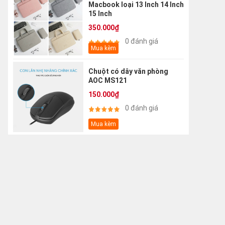
Macbook loại 13 Inch 14 Inch
15 Inch
350.000₫
0 đánh giá
Mua kèm
Chuột có dây văn phòng
AOC MS121
150.000₫
0 đánh giá
Mua kèm