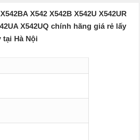
 X542BA X542 X542B X542U X542UR
2UA X542UQ chính hãng giá rẻ lấy
 tại Hà Nội