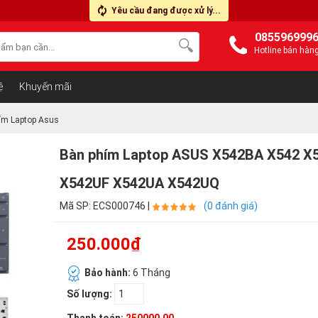
Yêu cầu đang được xử lý...
085596999
Hotline bán hàn
ệ
Khuyến mãi
ím Laptop Asus
Bàn phím Laptop ASUS X542BA X542 
X542UF X542UA X542UQ
Mã SP: ECS000746 |
(0 đánh giá)
250.000₫
Bảo hành:
6 Tháng
Số lượng: