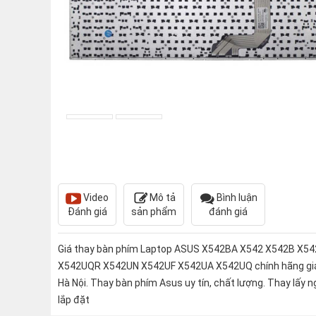
Video
Mô tả
Bình luận
Đánh giá
sản phẩm
đánh giá
Giá thay bàn phím Laptop ASUS X542BA X542 X542B X5
X542UQR X542UN X542UF X542UA X542UQ chính hãng giá 
Hà Nội. Thay bàn phím Asus uy tín, chất lượng. Thay lấy ng
lắp đặt