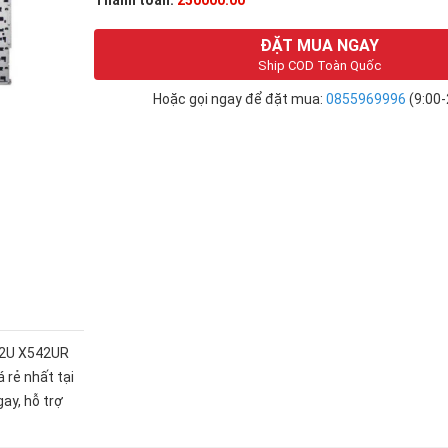
Thanh toán:
250000.00
ĐẶT MUA NGAY
Ship COD Toàn Quốc
Hoặc gọi ngay để đặt mua:
0855969996
(9:00-
42U X542UR
rẻ nhất tại
ay, hỗ trợ