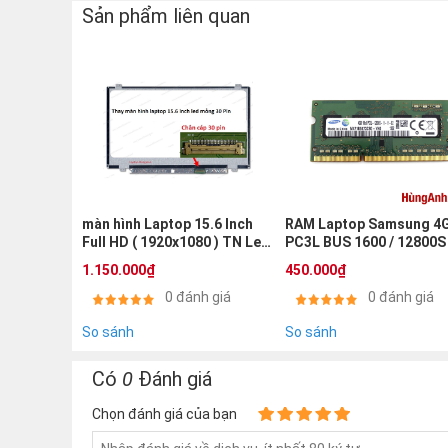
✅
Bàn phím Laptop X542BA X542 X542B X542
Sản phẩm liên quan
300.000đ
màn hình Laptop 15.6 Inch
RAM Laptop Samsung 4G
Full HD ( 1920x1080 ) TN Led
PC3L BUS 1600 / 12800S
mỏng 30 Pin
1.150.000₫
450.000₫
0 đánh giá
0 đánh giá
So sánh
So sánh
Có
0
Đánh giá
Chọn đánh giá của bạn