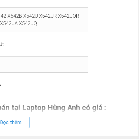
542 X542B X542U X542UR X542UQR
 X542UA X542UQ
út
%
án tại Laptop Hùng Anh có giá :
Đọc thêm
2U X542UR X542UQR X542UN X542UF X542UA X542UQ OEM