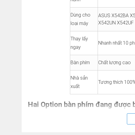
Dùng cho
ASUS X542BA X
X542UN X542UF
loại máy
Thay lấy
Nhanh nhất 10 ph
ngay
Bàn phím
Chất lượng cao
Nhà sản
Tương thích 100
xuất
Hai Option bàn phím đang được b
✅
Bàn phím Laptop X542BA X542 X542B X54
: 250.000đ