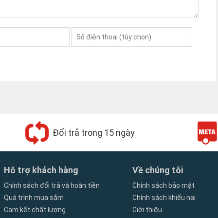
Đổi trả trong 15 ngày
Hỗ trợ khách hàng
Về chúng tôi
Chính sách đổi trả và hoàn tiền
Chính sách bảo mật
Quá trình mua sắm
Chính sách khiếu nại
m ASUS X542BA X542 X542B X542U
Cam kết chất lượng
Giới thiệu