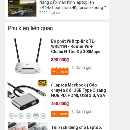
Nâng cấp màn hình laptop lên
144Hz hoặc màn 4K, tại sao không ?
7050 lượt xem
Phụ kiện liên quan
Bộ phát Wifi tp-link TL-
WR841N - Router Wi-Fi
Chuẩn N Tốc Độ 300Mbps
390.000₫
0 đánh giá
Mua kèm
( Laptop Macbook ) Cáp
chuyển đổi USB Type C sang
HUB PD, HDMI, USB 3.0, VGA
450.000₫
0 đánh giá
Mua kèm
Túi xách dùng cho Laptop,