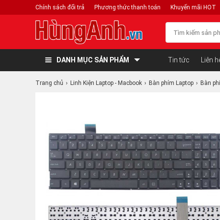
Chính sách đổi trả
Phương thức thanh toán
Khuyến mãi HOT
DANH MỤC SẢN PHẨM
Tin tức
Liên h
Trang chủ
Linh Kiện Laptop - Macbook
Bàn phím Laptop
Bàn ph