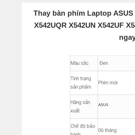
Thay bàn phím Laptop ASUS
X542UQR X542UN X542UF X54
ngay
Màu sắc
Đen
Tình trạng
Phím mới
sản phẩm
Hãng sản
ASUS
xuất
Chế độ bảo
06 tháng
hành