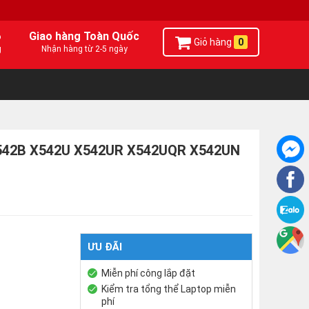
6
Giao hàng Toàn Quốc
Giỏ hàng
0
g
Nhận hàng từ 2-5 ngày
X542B X542U X542UR X542UQR X542UN
ƯU ĐÃI
Miễn phí công lắp đặt
Kiểm tra tổng thể Laptop miễn
phí