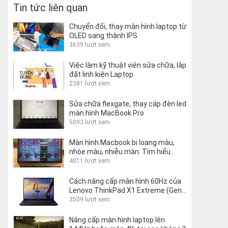
Tin tức liên quan
Chuyển đổi, thay màn hình laptop từ
OLED sang thành IPS
3639 lượt xem
Việc làm kỹ thuật viên sửa chữa, lắp
đặt linh kiện Laptop
2381 lượt xem
Sửa chữa flexgate, thay cáp đèn led
màn hình MacBook Pro
5093 lượt xem
Màn hình Macbook bị loang màu,
nhòe màu, nhiễu màn. Tìm hiểu
nguyên nhân và cách khắc phục
4011 lượt xem
Cách nâng cấp màn hình 60Hz của
Lenovo ThinkPad X1 Extreme (Gen
1 và 2) lên 144Hz
3509 lượt xem
Nâng cấp màn hình laptop lên