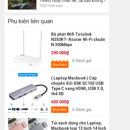
144Hz hoặc màn 4K, tại sao không ?
7053 lượt xem
Phụ kiện liên quan
Bộ phát Wifi Totolink
N350RT- Router Wi-Fi chuẩn
N 300Mbps
290.000₫
0 đánh giá
Mua kèm
( Laptop Macbook ) Cáp
chuyển đổi SSK SC103 USB
Type C sang HDMI, USB 3.0,
thẻ SD
600.000₫
0 đánh giá
Mua kèm
Túi xách dùng cho Laptop,
Macbook loại 13 Inch 14 Inch