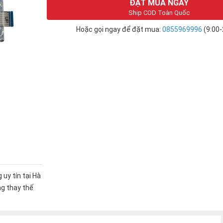
ĐẶT MUA NGAY
Ship COD Toàn Quốc
Hoặc gọi ngay để đặt mua:
0855969996
(9:00-
 uy tín tại Hà
ng thay thế