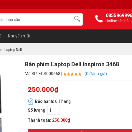
085596999
Hotline bán hàn
ệ
Khuyến mãi
m Laptop Dell
Bàn phím Laptop Dell Inspiron 3468
Mã SP: ECS000668 |
(0 đánh giá)
250.000₫
Bảo hành:
6 Tháng
Số lượng:
Thanh toán:
250.000₫