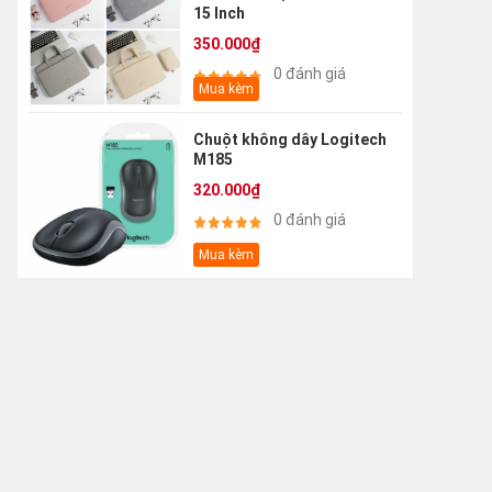
15 Inch
350.000₫
0 đánh giá
Mua kèm
Chuột không dây Logitech
M185
320.000₫
0 đánh giá
Mua kèm