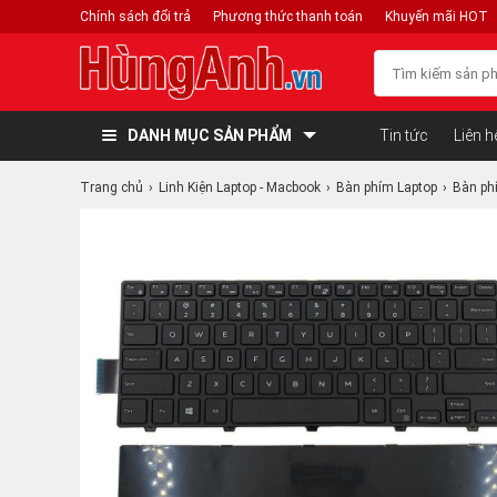
Chính sách đổi trả
Phương thức thanh toán
Khuyến mãi HOT
DANH MỤC SẢN PHẨM
Tin tức
Liên h
Trang chủ
Linh Kiện Laptop - Macbook
Bàn phím Laptop
Bàn phí