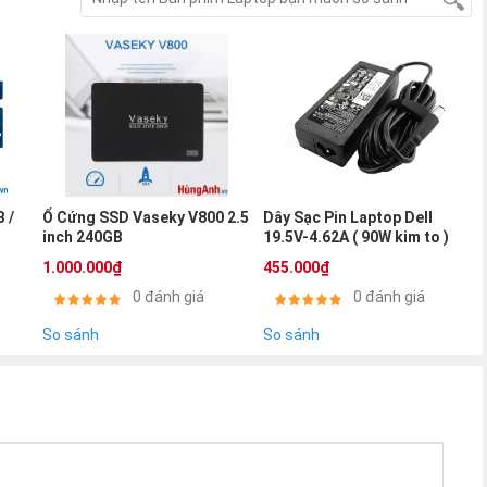
 /
Ổ Cứng SSD Vaseky V800 2.5
Dây Sạc Pin Laptop Dell
inch 240GB
19.5V-4.62A ( 90W kim to )
1.000.000₫
455.000₫
0 đánh giá
0 đánh giá
So sánh
So sánh