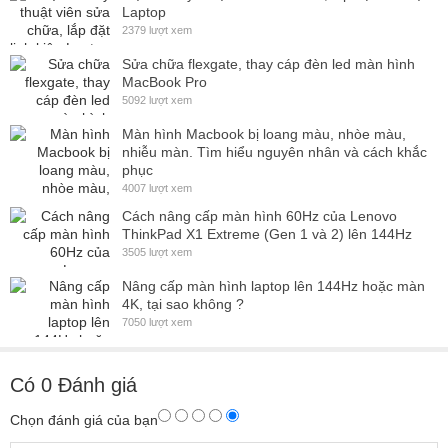
Laptop
2379 lượt xem
Sửa chữa flexgate, thay cáp đèn led màn hình
MacBook Pro
5092 lượt xem
Màn hình Macbook bị loang màu, nhòe màu,
nhiễu màn. Tìm hiểu nguyên nhân và cách khắc
phục
4007 lượt xem
Cách nâng cấp màn hình 60Hz của Lenovo
ThinkPad X1 Extreme (Gen 1 và 2) lên 144Hz
3505 lượt xem
Nâng cấp màn hình laptop lên 144Hz hoặc màn
4K, tại sao không ?
7050 lượt xem
Có
0
Đánh giá
Chọn đánh giá của bạn