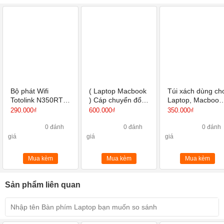
Bộ phát Wifi
( Laptop Macbook
Túi xách dùng ch
Totolink N350RT-
) Cáp chuyển đổi
Laptop, Macbook
Router Wi-Fi
SSK SC103 USB
loại 13 Inch 14
290.000₫
600.000₫
350.000₫
chuẩn N 300Mbps
Type C sang
Inch 15 Inch
HDMI, USB 3.0,
0 đánh
0 đánh
0 đánh
thẻ SD
giá
giá
giá
Mua kèm
Mua kèm
Mua kèm
Sản phẩm liên quan