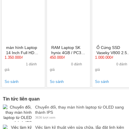
màn hình Laptop
RAM Laptop SK
Ổ Cứng SSD
14 Inch Full HD
hynix 4GB / PC3L
Vaseky V800 2.5
1.350.000₫
450.000₫
1.000.000₫
1920X1080 IPS
BUS 1600 /
inch 240GB
12800S
1 đánh
0 đánh
0 đánh
giá
giá
giá
So sánh
So sánh
So sánh
Tin tức liên quan
Chuyển đổi, thay màn hình laptop từ OLED sang
thành IPS
3636 lượt xem
Việc làm kỹ thuật viên sửa chữa, lắp đặt linh kiện