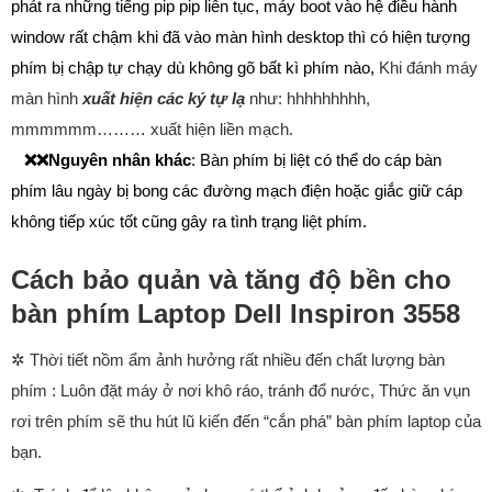
phát ra những tiếng pip pip liên tục, máy boot vào hệ điều hành
window rất chậm khi đã vào màn hình desktop thì có hiện tượng
phím bị chập tự chạy dù không gõ bất kì phím nào,
Khi đánh máy
màn hình
xuất hiện các ký tự lạ
như: hhhhhhhhh,
mmmmmm……… xuất hiện liền mạch.
❌❌
Nguyên nhân khác
: Bàn phím bị liệt có thể do cáp bàn
phím lâu ngày bị bong các đường mạch điện hoặc giắc giữ cáp
không tiếp xúc tốt cũng gây ra tình trạng liệt phím.
Cách bảo quản và tăng độ bền cho
bàn phím Laptop Dell Inspiron 3558
✲
Thời tiết nồm ẩm ảnh hưởng rất nhiều đến chất lượng bàn
phím : Luôn đặt máy ở nơi khô ráo, tránh đổ nước, Thức ăn vụn
rơi trên phím sẽ thu hút lũ kiến đến “cắn phá” bàn phím laptop của
bạn.