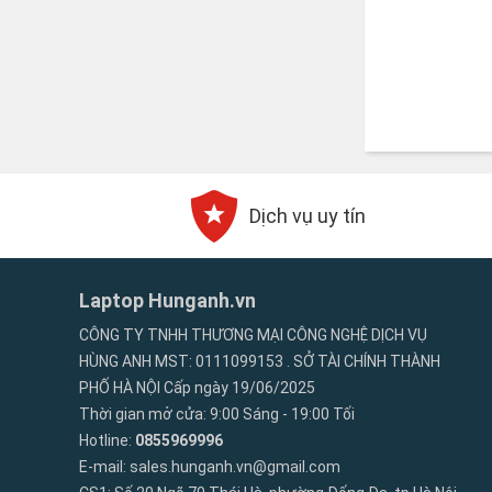
Dịch vụ uy tín
Laptop Hunganh.vn
CÔNG TY TNHH THƯƠNG MẠI CÔNG NGHỆ DỊCH VỤ
HÙNG ANH MST: 0111099153 . SỞ TÀI CHÍNH THÀNH
PHỐ HÀ NỘI Cấp ngày 19/06/2025
Thời gian mở cửa: 9:00 Sáng - 19:00 Tối
Hotline:
0855969996
E-mail: sales.hunganh.vn@gmail.com