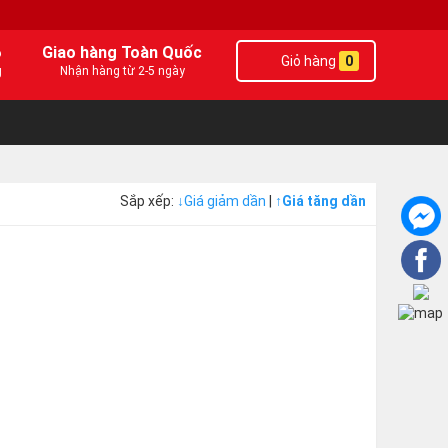
6
Giao hàng Toàn Quốc
Giỏ hàng
0
g
Nhận hàng từ 2-5 ngày
Sắp xếp:
↓
Giá giảm dần
|
↑
Giá tăng dần