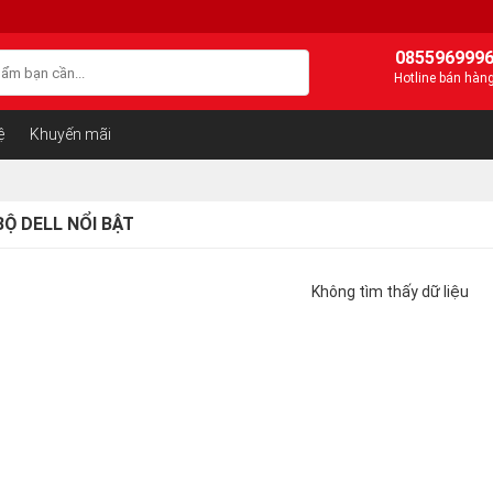
085596999
Hotline bán hàn
ệ
Khuyến mãi
Ộ DELL NỔI BẬT
Không tìm thấy dữ liệu