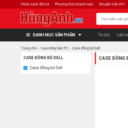
Chính sách đổi trả
Phương thức thanh toán
Khuyến mãi HOT
DANH MỤC SẢN PHẨM
Tin tức
Liên h
Trang chủ
Case Máy bàn PC
Case đồng bộ Dell
CASE ĐỒNG BỘ DELL
CASE ĐỒNG B
Case đồng bộ Dell