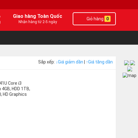
6
Giao hàng Toàn Quốc
Giỏ hàng
0
g
Nhận hàng từ 2-5 ngày
Sắp xếp:
↓
Giá giảm dần
|
↑
Giá tăng dần