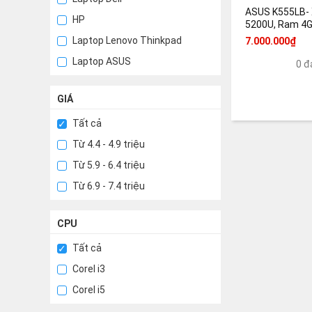
ASUS K555LB- 
HP
5200U, Ram 4G
NVidia GT 940M
Laptop Lenovo Thinkpad
7.000.000₫
Laptop ASUS
0 đ
GIÁ
Tất cả
Từ 4.4 - 4.9 triệu
Từ 5.9 - 6.4 triệu
Từ 6.9 - 7.4 triệu
CPU
Tất cả
Corel i3
Corel i5