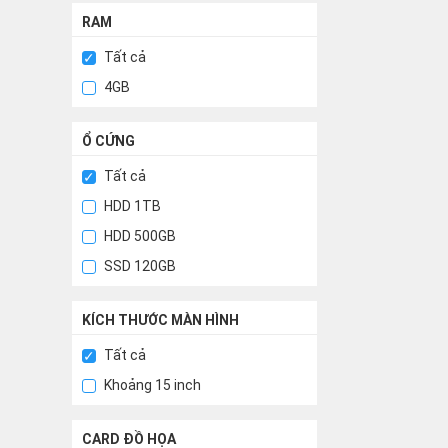
RAM
Tất cả
4GB
Ổ CỨNG
Tất cả
HDD 1TB
HDD 500GB
SSD 120GB
KÍCH THƯỚC MÀN HÌNH
Tất cả
Khoảng 15 inch
CARD ĐỒ HỌA