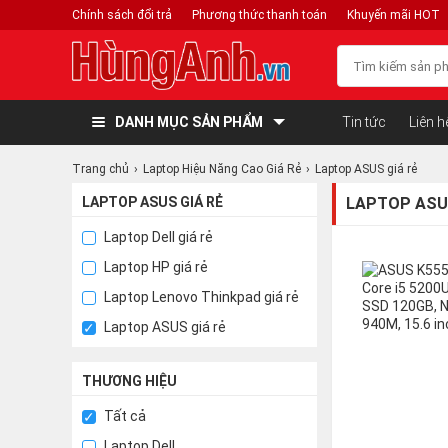
Chính sách đổi trả
Phương thức thanh toán
Khuyến mãi HOT
DANH MỤC SẢN PHẨM
Tin tức
Liên h
Trang chủ
Laptop Hiệu Năng Cao Giá Rẻ
Laptop ASUS giá rẻ
LAPTOP ASUS GIÁ RẺ
LAPTOP ASUS
Laptop Dell giá rẻ
Laptop HP giá rẻ
Laptop Lenovo Thinkpad giá rẻ
Laptop ASUS giá rẻ
THƯƠNG HIỆU
Tất cả
Laptop Dell