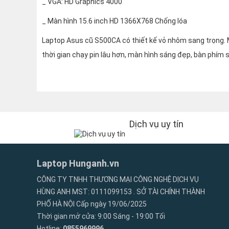
_ VGA: HD Graphics 4000
_ Màn hình 15.6 inch HD 1366X768 Chống lóa
Laptop Asus cũ S500CA có thiết kế vỏ nhôm sang trọng. 
thời gian chạy pin lâu hơn, màn hình sáng đẹp, bàn phím số
Dịch vụ uy tín
Laptop Hunganh.vn
CÔNG TY TNHH THƯƠNG MẠI CÔNG NGHỆ DỊCH VỤ
HÙNG ANH MST: 0111099153 . SỞ TÀI CHÍNH THÀNH
PHỐ HÀ NỘI Cấp ngày 19/06/2025
Thời gian mở cửa: 9:00 Sáng - 19:00 Tối
Hotline:
0855969996