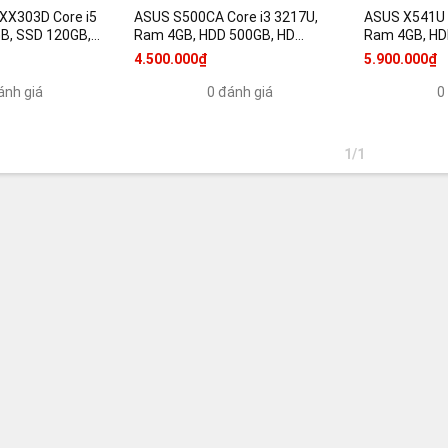
XX303D Core i5
ASUS S500CA Core i3 3217U,
ASUS X541U C
B, SSD 120GB,
Ram 4GB, HDD 500GB, HD
Ram 4GB, HDD
, 15.6 inch HD
Graphics 4000, 15.6 inch HD
HD, HD Graph
4.500.000₫
5.900.000₫
ánh giá
0 đánh giá
0
1/1