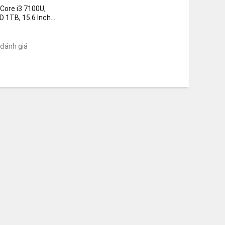
ore i3 7100U,
 1TB, 15.6 Inch
ics 620
 đánh giá