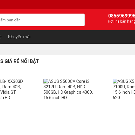
085596999
Hotline bán hàn
ệ
Khuyến mãi
 GIÁ RẺ NỔI BẬT