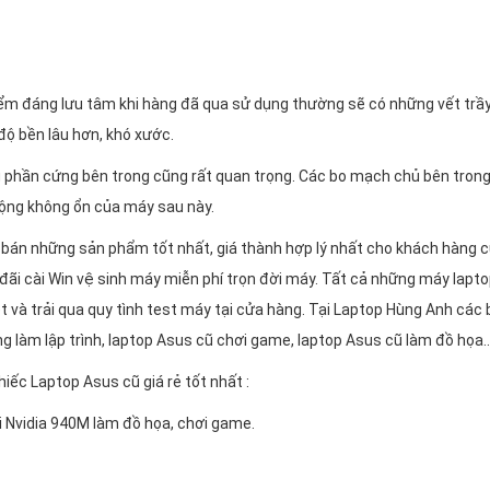
1 điểm đáng lưu tâm khi hàng đã qua sử dụng thường sẽ có những vết trầ
độ bền lâu hơn, khó xước.
ng phần cứng bên trong cũng rất quan trọng. Các bo mạch chủ bên trong
ộng không ổn của máy sau này.
án những sản phẩm tốt nhất, giá thành hợp lý nhất cho khách hàng cù
đãi cài Win vệ sinh máy miễn phí trọn đời máy. Tất cả những máy lap
t và trải qua quy tình test máy tại cửa hàng. Tại Laptop Hùng Anh các
g làm lập trình, laptop Asus cũ chơi game, laptop Asus cũ làm đồ họa..
iếc Laptop Asus cũ giá rẻ tốt nhất :
i Nvidia 940M làm đồ họa, chơi game.