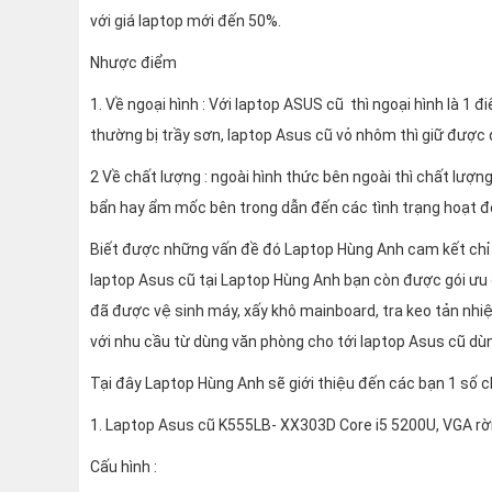
với giá laptop mới đến 50%.
Nhược điểm
1. Về ngoại hình : Với laptop ASUS cũ thì ngoại hình là 
thường bị trầy sơn, laptop Asus cũ vỏ nhôm thì giữ được 
2 Về chất lượng : ngoài hình thức bên ngoài thì chất lượ
bẩn hay ẩm mốc bên trong dẫn đến các tình trạng hoạt đ
Biết được những vấn đề đó Laptop Hùng Anh cam kết chỉ b
laptop Asus cũ tại Laptop Hùng Anh bạn còn được gói ưu 
đã được vệ sinh máy, xấy khô mainboard, tra keo tản nhiệ
với nhu cầu từ dùng văn phòng cho tới laptop Asus cũ dùn
Tại đây Laptop Hùng Anh sẽ giới thiệu đến các bạn 1 số ch
1. Laptop Asus cũ K555LB- XX303D Core i5 5200U, VGA rờ
Cấu hình :