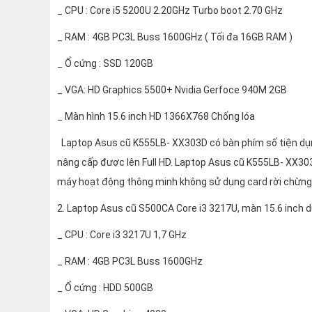
_ CPU : Core i5 5200U 2.20GHz Turbo boot 2.70 GHz
_ RAM : 4GB PC3L Buss 1600GHz ( Tối đa 16GB RAM )
_ Ổ cứng : SSD 120GB
_ VGA: HD Graphics 5500+ Nvidia Gerfoce 940M 2GB
_ Màn hình 15.6 inch HD 1366X768 Chống lóa
Laptop Asus cũ K555LB- XX303D có bàn phím số tiện dụn
nâng cấp được lên Full HD. Laptop Asus cũ K555LB- XX303
máy hoạt động thông minh không sử dụng card rời chừng 
2. Laptop Asus cũ S500CA Core i3 3217U, màn 15.6 inch 
_ CPU : Core i3 3217U 1,7 GHz
_ RAM : 4GB PC3L Buss 1600GHz
_ Ổ cứng : HDD 500GB