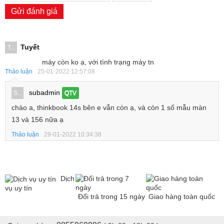
Gửi đánh giá
Tuyết
T...
máy còn ko ạ, với tình trạng máy tn
Thảo luận
25-01-2022 12:57:08
subadmin
S...
QTV
chào a, thinkbook 14s bên e vẫn còn ạ, và còn 1 số mẫu màn
13 và 156 nữa ạ
Thảo luận
29-01-2022 10:34:38
Dịch
vụ uy tín
Đổi trả trong 15 ngày
Giao hàng toàn quốc