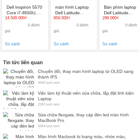
Dell Inspiron 5570
màn hình Laptop
Bàn phím laptop
Core i7-8550U,
Dell Latitude
Dell Latitude
14.500.000₫
850.000₫
299.000₫
8GB, SSD 256GB,
E5570 15.6 inch
E5550 E5570
VGA Onboard,
HD, HD+, Full HD,
5580 5590
0 đánh
0 đánh
0 đánh
15.6 inch FHD
Full HD IPS
giá
giá
giá
Cảm ứng
So sánh
So sánh
So sánh
Tin tức liên quan
Chuyển đổi, thay màn hình laptop từ OLED sang
thành IPS
3640 lượt xem
Việc làm kỹ thuật viên sửa chữa, lắp đặt linh kiện
Laptop
2382 lượt xem
Sửa chữa flexgate, thay cáp đèn led màn hình
MacBook Pro
5094 lượt xem
Màn hình Macbook bị loang màu, nhòe màu,