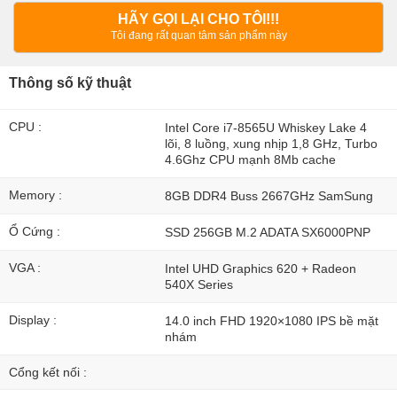
HÃY GỌI LẠI CHO TÔI!!!
Tôi đang rất quan tâm sản phẩm này
Thông số kỹ thuật
CPU :
Intel Core i7-8565U Whiskey Lake 4
lõi, 8 luồng, xung nhịp 1,8 GHz, Turbo
4.6Ghz CPU mạnh 8Mb cache
Memory :
8GB DDR4 Buss 2667GHz SamSung
Ổ Cứng :
SSD 256GB M.2 ADATA SX6000PNP
VGA :
Intel UHD Graphics 620 + Radeon
540X Series
Display :
14.0 inch FHD 1920×1080 IPS bề mặt
nhám
Cổng kết nối :