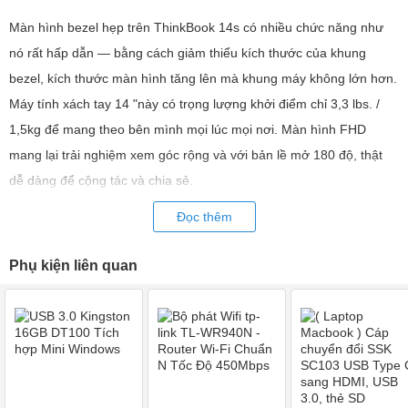
Màn hình bezel hẹp trên ThinkBook 14s có nhiều chức năng như
nó rất hấp dẫn — bằng cách giảm thiểu kích thước của khung
bezel, kích thước màn hình tăng lên mà khung máy không lớn hơn.
Máy tính xách tay 14 "này có trọng lượng khởi điểm chỉ 3,3 lbs. /
1,5kg để mang theo bên mình mọi lúc mọi nơi. Màn hình FHD
mang lại trải nghiệm xem góc rộng và với bản lề mở 180 độ, thật
dễ dàng để cộng tác và chia sẻ.
Ngăn chặn tin tặc
Đọc thêm
Các tính năng bảo mật tích hợp bảo vệ thông tin quan trọng cho
Phụ kiện liên quan
doanh nghiệp của bạn.
Mô-đun nền tảng tin cậy (dTPM) rời rạc
mặc định mã hóa dữ liệu và hoạt động cùng với các tính năng bảo
mật của Windows 10.
Một nắp máy ảnh vật lý chặn ống kính, đảm
bảo rằng bạn chỉ được nhìn thấy khi bạn muốn.
Đầu đọc dấu vân
tay được tích hợp với nút nguồn, vì vậy chỉ cần chạm nhẹ là bạn sẽ
đăng nhập và khởi động hệ thống ngay lập tức.