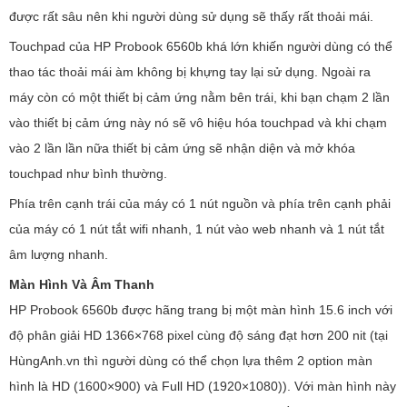
được rất sâu nên khi người dùng sử dụng sẽ thấy rất thoải mái.
Touchpad của HP Probook 6560b khá lớn khiến người dùng có thể
thao tác thoải mái àm không bị khựng tay lại sử dụng. Ngoài ra
máy còn có một thiết bị cảm ứng nằm bên trái, khi bạn chạm 2 lần
vào thiết bị cảm ứng này nó sẽ vô hiệu hóa touchpad và khi chạm
vào 2 lần lần nữa thiết bị cảm ứng sẽ nhận diện và mở khóa
touchpad như bình thường.
Phía trên cạnh trái của máy có 1 nút nguồn và phía trên cạnh phải
của máy có 1 nút tắt wifi nhanh, 1 nút vào web nhanh và 1 nút tắt
âm lượng nhanh.
Màn Hình Và Âm Thanh
HP Probook 6560b được hãng trang bị một màn hình 15.6 inch với
độ phân giải HD 1366×768 pixel cùng độ sáng đạt hơn 200 nit (tại
HùngAnh.vn thì người dùng có thể chọn lựa thêm 2 option màn
hình là HD (1600×900) và Full HD (1920×1080)). Với màn hình này