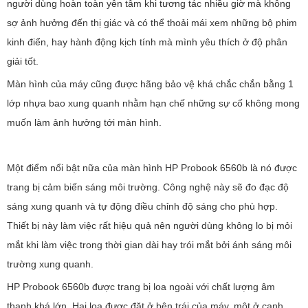
người dùng hoàn toàn yên tâm khi tương tác nhiều giờ mà không
sợ ảnh hưởng đến thị giác và có thể thoải mái xem những bộ phim
kinh điển, hay hành động kịch tính mà mình yêu thích ở độ phân
giải tốt.
Màn hình của máy cũng được hãng bảo vệ khá chắc chắn bằng 1
lớp nhựa bao xung quanh nhằm hạn chế những sự cố không mong
muốn làm ảnh hưởng tới màn hình.
Một điểm nổi bật nữa của màn hình HP Probook 6560b là nó được
trang bị cảm biến sáng môi trường. Công nghệ này sẽ đo đạc độ
sáng xung quanh và tự động điều chỉnh độ sáng cho phù hợp.
Thiết bị này làm việc rất hiệu quả nên người dùng không lo bị mỏi
mắt khi làm việc trong thời gian dài hay trói mắt bởi ánh sáng môi
trường xung quanh.
HP Probook 6560b được trang bị loa ngoài với chất lượng âm
thanh khá lớn. Hai loa được đặt ở bên trái của máy, một ở cạnh