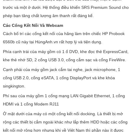
trước và một ở dưới. Hệ thống điều khiển SRS Premium Sound cho
phép bạn tăng chất lượng âm thanh rất đáng kể.
Các Cổng Kết Nối Và Webcam
Cách bố trí các cổng kết nối của hãng làm trên chiếc HP Probook
6560b cũ này tại HùngAnh.vn rất hợp lý và tiện dụng.
Phía cạnh trái của máy gồm có 1 ổ DVD, khe đọc thẻ ExpressCard,
khe thẻ nhớ SD, 2 cổng USB 3.0, cổng cắm sạc và cổng FireWire.
Cạnh phải của máy gồm jack cắm tai nghe, jack microphone, 1
cổng USB 2.0, cổng eSATA, 1 cổng DisplayPort và khe khóa
singkington.
Phí sau của máy gồm 1 cổng mạng LAN Gigabit Ethernet, 1 cổng
HDMI và 1 cổng Modem RJ11
Ở mặt dưới của máy có một cổng kết nối docking. Là thiết bị mở
rộng các thiết bị cắm ngoài khác như lắp thêm HDD hoặc các cổng
kết nối mở rộng hơn nhưng khi về Việt Nam thì phần này ít được