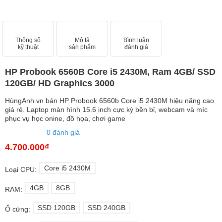
Thông số
Mô tả
Bình luận
kỹ thuật
sản phẩm
đánh giá
HP Probook 6560B Core i5 2430M, Ram 4GB/ SSD
120GB/ HD Graphics 3000
HùngAnh.vn bán HP Probook 6560b Core i5 2430M hiệu năng cao
giá rẻ. Laptop màn hình 15.6 inch cực kỳ bền bỉ, webcam và míc
phục vụ học onine, đồ họa, chơi game
0 đánh giá
4.700.000₫
Core i5 2430M
Loại CPU:
4GB
8GB
RAM:
SSD 120GB
SSD 240GB
Ổ cứng: