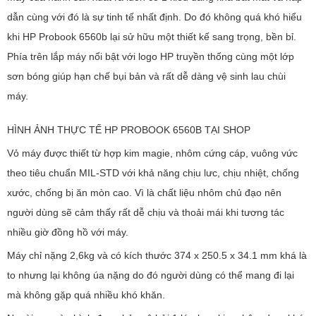
dẫn cùng với đó là sự tinh tế nhất định. Do đó không quá khó hiểu
khi HP Probook 6560b lại sử hữu một thiết kế sang trọng, bền bỉ.
Phía trên lắp máy nổi bật với logo HP truyền thống cùng một lớp
sơn bóng giúp hạn chế bụi bản và rất dễ dàng vệ sinh lau chùi
máy.
HÌNH ẢNH THỰC TẾ HP PROBOOK 6560B TẠI SHOP
Vỏ máy được thiết từ hợp kim magie, nhôm cứng cáp, vuông vức
theo tiêu chuẩn MIL-STD với khả năng chịu lưc, chịu nhiệt, chống
xước, chống bị ăn mòn cao. Vì là chất liệu nhôm chủ đạo nên
người dùng sẽ cảm thấy rất dễ chịu và thoải mái khi tương tác
nhiều giờ đồng hồ với máy.
Máy chỉ nặng 2,6kg và có kích thước 374 x 250.5 x 34.1 mm khá là
to nhưng lại không úa nặng do đó người dùng có thể mang đi lại
mà không gặp quá nhiều khó khăn.