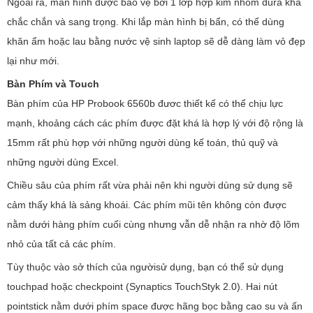
Ngoài ra, màn hình được bảo vệ bởi 1 lớp hợp kim nhôm dura khá
chắc chắn và sang trọng. Khi lắp màn hình bị bẩn, có thể dùng
khăn ẩm hoặc lau bằng nước vệ sinh laptop sẽ dễ dàng làm vỏ đẹp
lại như mới.
Bàn Phím và Touch
Bàn phím của HP Probook 6560b đươc thiết kế có thể chịu lực
mạnh, khoảng cách các phím được đặt khá là hợp lý với độ rộng là
15mm rất phù hợp với những người dùng kế toán, thủ quỹ và
những người dùng Excel.
Chiều sâu của phím rất vừa phải nên khi người dùng sử dụng sẽ
cảm thấy khá là sảng khoái. Các phím mũi tên không còn được
nằm dưới hàng phím cuối cùng nhưng vẫn dễ nhận ra nhờ độ lõm
nhỏ của tất cả các phím.
Tùy thuộc vào sở thích của ngườisử dụng, bạn có thể sử dụng
touchpad hoặc checkpoint (Synaptics TouchStyk 2.0). Hai nút
pointstick nằm dưới phím space được hãng bọc bằng cao su và ấn