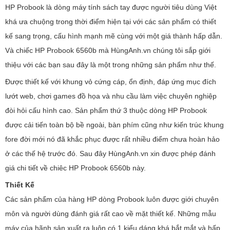
HP Probook là dòng máy tính sách tay được người tiêu dùng Việt
khá ưa chuộng trong thời điểm hiện tại với các sản phẩm có thiết
kế sang trọng, cấu hình mạnh mẽ cùng với một giá thành hấp dẫn.
Và chiếc HP Probook 6560b mà HùngAnh.vn chúng tôi sắp giới
thiệu với các bạn sau đây là một trong những sản phẩm như thế.
Được thiết kế với khung vỏ cứng cáp, ổn định, đáp ứng mục đích
lướt web, chơi games đồ họa và nhu cầu làm việc chuyên nghiệp
đòi hỏi cấu hình cao. Sản phẩm thứ 3 thuộc dòng HP Probook
được cải tiến toàn bộ bề ngoài, bàn phím cũng như kiến trúc khung
fore đời mới nó đã khắc phục được rất nhiều điểm chưa hoàn hảo
ở các thế hệ trước đó. Sau đây HùngAnh.vn xin được phép đánh
giá chi tiết về chiêc HP Probook 6560b này.
Thiết Kế
Các sản phẩm của hàng HP dòng Probook luôn được giới chuyên
môn và người dùng đánh giá rất cao về mặt thiết kế. Những mẫu
máy của hãnh sản xuất ra luôn có 1 kiểu dáng khá bắt mắt và hấp