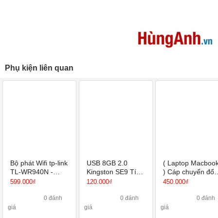
Phụ kiện liên quan
Bộ phát Wifi tp-link
USB 8GB 2.0
( Laptop Macboo
TL-WR940N -
Kingston SE9 Tích
) Cáp chuyển đổi
Router Wi-Fi
hợp Mini Windows
USB Type C sang
599.000₫
120.000₫
450.000₫
Chuẩn N Tốc Độ
HUB PD, HDMI,
450Mbps
USB 3.0, VGA
0 đánh
0 đánh
0 đánh
giá
giá
giá