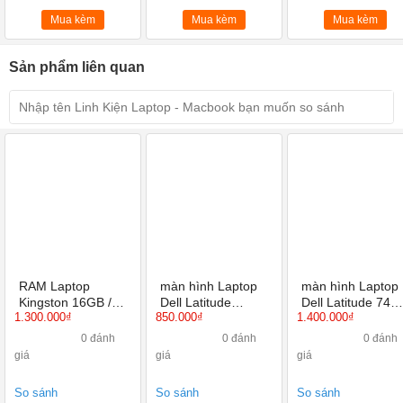
Mua kèm
Mua kèm
Mua kèm
Sản phẩm liên quan
RAM Laptop
màn hình Laptop
màn hình Laptop
Kingston 16GB /
Dell Latitude
Dell Latitude 748
1.300.000₫
850.000₫
1.400.000₫
DDR4 BUSS 2400
E6540 15.6 inch
14 inch Full HD
/ 2666MHz
HD, Full HD, Full
IPS, màn tràn viề
0 đánh
0 đánh
0 đánh
HD IPS
giá
giá
giá
So sánh
So sánh
So sánh