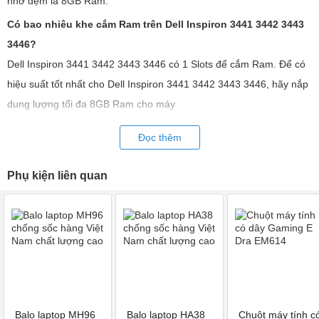
nhớ đệm là 8GB Ram.
Có bao nhiêu khe cắm Ram trên Dell Inspiron 3441 3442 3443
3446?
Dell Inspiron 3441 3442 3443 3446 có 1 Slots để cắm Ram. Để có
hiệu suất tốt nhất cho Dell Inspiron 3441 3442 3443 3446, hãy nắp
dung lượng tối đa 8GB Ram cho máy
Chính sách Bảo hành Ram là gì? Nếu Ram tương thích thì
Đọc thêm
sao?
Laptop Hùng Anh đảm bảo rằng Ram bán ra sẽ tương thích trên
Phụ kiện liên quan
Dell Inspiron 3441 3442 3443 3446 của bạn. Gói bảo hành Ram 12
Tháng cho bất kỳ lỗi gì do Ram. Chính sách hoàn trả lại hàng trong
14 ngày đầu nếu Ram bị lỗi
Bạn có mua Ram bằng cách nào? Laptop Hùng Anh co hỗ trợ
nắp Ram không?
Laptop Hùng Anh bán Ram ship COD toàn quốc hoặc mua trực tiếp
tại cửa hàng sẽ được nắp Ram hoàn toàn miễn phí. Mua Ram về
Balo laptop MH96
Balo laptop HA38
Chuột máy tính c