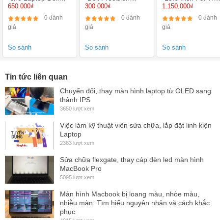
650.000₫
300.000₫
1.150.000₫
Precision 7510
7510 7520 7710
1920x1080 ) TN
7720 3510 3520
Led mỏng 30 Pin
0 đánh
0 đánh
0 đánh
giá
giá
giá
So sánh
So sánh
So sánh
Tin tức liên quan
Chuyển đổi, thay màn hình laptop từ OLED sang
thành IPS
3650 lượt xem
Việc làm kỹ thuật viên sửa chữa, lắp đặt linh kiện
Laptop
2383 lượt xem
Sửa chữa flexgate, thay cáp đèn led màn hình
MacBook Pro
5095 lượt xem
Màn hình Macbook bị loang màu, nhòe màu,
nhiễu màn. Tìm hiểu nguyên nhân và cách khắc
phục