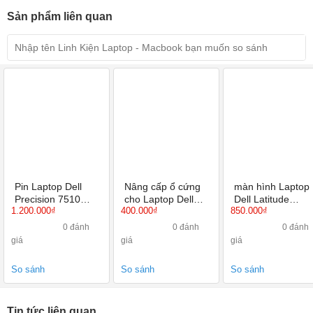
Sản phẩm liên quan
Pin Laptop Dell
Nâng cấp ổ cứng
màn hình Laptop
Precision 7510
cho Laptop Dell
Dell Latitude
1.200.000₫
400.000₫
850.000₫
chính hãng
Precision 7510
E7440 14 inch HD
HD+ ,Full HD, Ful
0 đánh
0 đánh
0 đánh
HD IPS
giá
giá
giá
So sánh
So sánh
So sánh
Tin tức liên quan