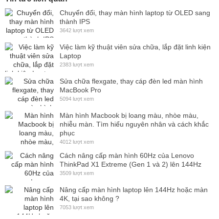
Chuyển đổi, thay màn hình laptop từ OLED sang
thành IPS
3642 lượt xem
Việc làm kỹ thuật viên sửa chữa, lắp đặt linh kiện
Laptop
2383 lượt xem
Sửa chữa flexgate, thay cáp đèn led màn hình
MacBook Pro
5094 lượt xem
Màn hình Macbook bị loang màu, nhòe màu,
nhiễu màn. Tìm hiểu nguyên nhân và cách khắc
phục
4012 lượt xem
Cách nâng cấp màn hình 60Hz của Lenovo
ThinkPad X1 Extreme (Gen 1 và 2) lên 144Hz
3509 lượt xem
Nâng cấp màn hình laptop lên 144Hz hoặc màn
4K, tại sao không ?
7053 lượt xem