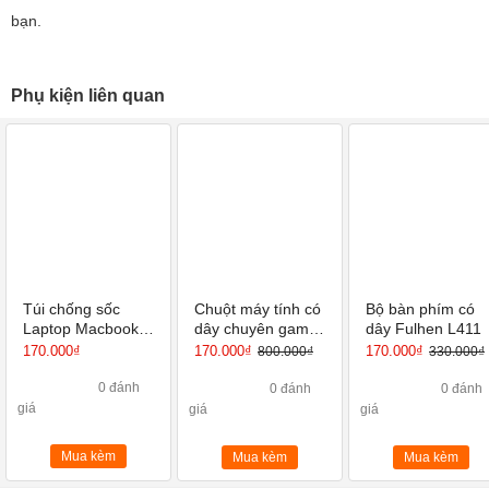
bạn.
Phụ kiện liên quan
Túi chống sốc
Chuột máy tính có
Bộ bàn phím có
Laptop Macbook
dây chuyên game
dây Fulhen L411
Air, Macbook Pro,
EM6502 Pro E Dra
170.000₫
170.000₫
170.000₫
800.000₫
330.000₫
Laptop 13-14 inch
BUBM siêu mỏng
0 đánh
0 đánh
0 đánh
nhẹ
giá
giá
giá
Mua kèm
Mua kèm
Mua kèm