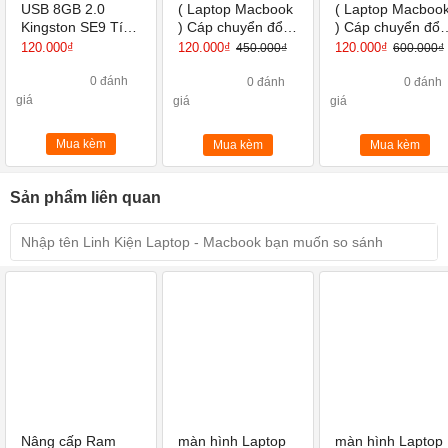
USB 8GB 2.0
( Laptop Macbook
( Laptop Macboo
Kingston SE9 Tích
) Cáp chuyển đổi
) Cáp chuyển đổi
hợp Mini Windows
USB Type C sang
SSK SC103 USB
120.000₫
120.000₫
120.000₫
450.000₫
600.000₫
HUB PD, HDMI,
Type C sang
USB 3.0, VGA
HDMI, USB 3.0,
0 đánh
0 đánh
0 đánh
thẻ SD
giá
giá
giá
Mua kèm
Mua kèm
Mua kèm
Sản phẩm liên quan
Nâng cấp Ram
màn hình Laptop
màn hình Laptop