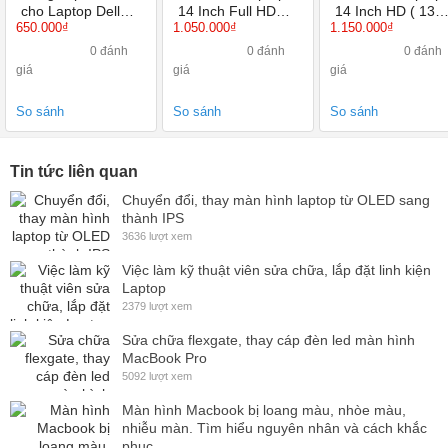
cho Laptop Dell
14 Inch Full HD
14 Inch HD ( 136
650.000₫
1.050.000₫
1.150.000₫
Precision 7510
1920X1080 TN
X 768 ) Led mỏn
40 Pin
0 đánh
0 đánh
0 đánh
giá
giá
giá
So sánh
So sánh
So sánh
Tin tức liên quan
Chuyển đổi, thay màn hình laptop từ OLED sang
thành IPS
3636 lượt xem
Việc làm kỹ thuật viên sửa chữa, lắp đặt linh kiện
Laptop
2379 lượt xem
Sửa chữa flexgate, thay cáp đèn led màn hình
MacBook Pro
5092 lượt xem
Màn hình Macbook bị loang màu, nhòe màu,
nhiễu màn. Tìm hiểu nguyên nhân và cách khắc
phục