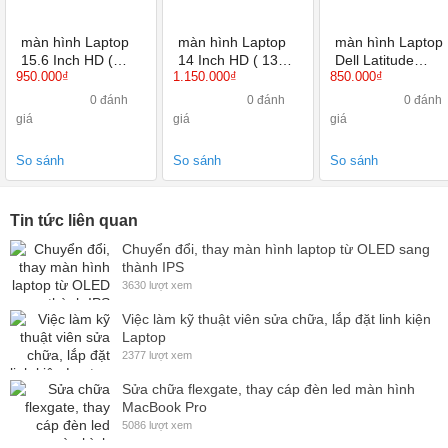
màn hình Laptop
màn hình Laptop
màn hình Laptop
15.6 Inch HD (
14 Inch HD ( 1366
Dell Latitude
950.000₫
1.150.000₫
850.000₫
1366X768 ) Led
X 768 ) Led mỏng
E7450 14 inch HD
mỏng 30 Pin
40 Pin
HD+ ,Full HD, Ful
0 đánh
0 đánh
0 đánh
HD IPS
giá
giá
giá
So sánh
So sánh
So sánh
Tin tức liên quan
Chuyển đổi, thay màn hình laptop từ OLED sang
thành IPS
3630 lượt xem
Việc làm kỹ thuật viên sửa chữa, lắp đặt linh kiện
Laptop
2377 lượt xem
Sửa chữa flexgate, thay cáp đèn led màn hình
MacBook Pro
5086 lượt xem