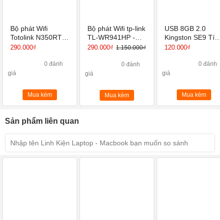
Bộ phát Wifi
Bộ phát Wifi tp-link
USB 8GB 2.0
Totolink N350RT-
TL-WR941HP -
Kingston SE9 Tíc
Router Wi-Fi
Router Wi-Fi
hợp Mini Window
290.000₫
290.000₫
120.000₫
1.150.000₫
chuẩn N 300Mbps
Chuẩn N Tốc Độ
450Mbps
0 đánh
0 đánh
0 đánh
giá
giá
giá
Mua kèm
Mua kèm
Mua kèm
Sản phẩm liên quan