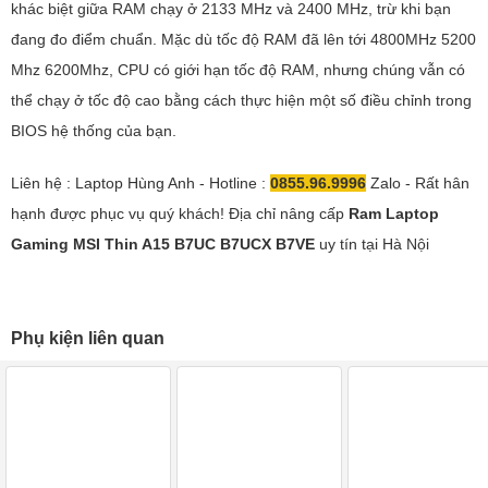
khác biệt giữa RAM chạy ở 2133 MHz và 2400 MHz, trừ khi bạn
đang đo điểm chuẩn. Mặc dù tốc độ RAM đã lên tới 4800MHz 5200
Mhz 6200Mhz, CPU có giới hạn tốc độ RAM, nhưng chúng vẫn có
thể chạy ở tốc độ cao bằng cách thực hiện một số điều chỉnh trong
BIOS hệ thống của bạn.
Liên hệ : Laptop Hùng Anh - Hotline :
0855.96.9996
Zalo - Rất hân
hạnh được phục vụ quý khách! Địa chỉ nâng cấp
Ram Laptop
Gaming MSI Thin A15 B7UC B7UCX B7VE
uy tín tại Hà Nội
Phụ kiện liên quan