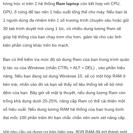
hỏng hóc vì trên 1 hệ thống
Ram laptop
còn kết hợp với CPU,
GPU, ổ cứng để tạo nên 1 hiệu suất tổng thể cho máy. Nếu bạn là
1 người dùng đa nhiệm trên 1 số trương trình chuyên sâu hoặc giữ
30 tab trình duyệt mở cùng 1 lúc, có nhiều dung lượng Ram sẽ
giúp hệ thống của bạn chạy trơn chu hơn, giảm tải cho các linh
kiện phần cứng khác trên bo mạch.
Bạn có thể kiểm tra mức độ sử dụng Ram của bạn trong trình quản
lý tác vụ của Windows (nhấn CTRL + ALT + DEL) , vào phần hiệu
năng. Nếu bạn đang sử dụng Windows 10, sẽ có một hộp RAM ở
bên trái, nhấn vào đó và bạn sẽ thấy số liệu thống kê về bộ nhớ
đệm của bạn. Bây giờ về mặt lý thuyết, nếu dung lượng Ram còn
trống khả dụng dưới 20-25%, nâng cấp Ram có thể cải thiện một
số hiệu suất. Nếu dung lương RAM hệ thống của bạn trung bình
đạt mốc 100 phần trăm thì bạn chắc chắn nên xem xét nâng cấp.
Với nhu cầu sử dụng cơ bản hiện nay, 8GB RAM đã trở thành một