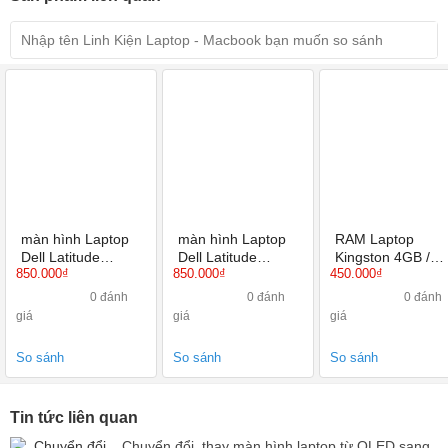
màn hình Laptop
màn hình Laptop
RAM Laptop
Dell Latitude
Dell Latitude
Kingston 4GB /
850.000₫
850.000₫
450.000₫
E5450 14 inch HD,
E6440 14 inch HD,
PC3L BUS 1600 /
HD+, Full HD, Full
HD+, Full HD, Full
12800S
0 đánh
0 đánh
0 đánh
HD IPS
HD IPS
giá
giá
giá
So sánh
So sánh
So sánh
Tin tức liên quan
Chuyển đổi, thay màn hình laptop từ OLED sang