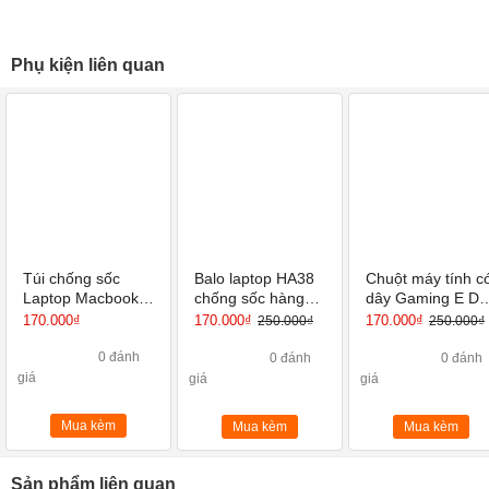
Phụ kiện liên quan
Túi chống sốc
Balo laptop HA38
Chuột máy tính c
Laptop Macbook
chống sốc hàng
dây Gaming E Dr
Air, Macbook Pro,
Việt Nam chất
EM6102 ( 6 nút, 
170.000₫
170.000₫
170.000₫
250.000₫
250.000₫
Laptop 13-14 inch
lượng cao
màu )
BUBM siêu mỏng
0 đánh
0 đánh
0 đánh
nhẹ
giá
giá
giá
Mua kèm
Mua kèm
Mua kèm
Sản phẩm liên quan