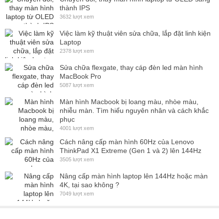
thành IPS
3632 lượt xem
Việc làm kỹ thuật viên sửa chữa, lắp đặt linh kiện
Laptop
2378 lượt xem
Sửa chữa flexgate, thay cáp đèn led màn hình
MacBook Pro
5087 lượt xem
Màn hình Macbook bị loang màu, nhòe màu,
nhiễu màn. Tìm hiểu nguyên nhân và cách khắc
phục
4001 lượt xem
Cách nâng cấp màn hình 60Hz của Lenovo
ThinkPad X1 Extreme (Gen 1 và 2) lên 144Hz
3505 lượt xem
Nâng cấp màn hình laptop lên 144Hz hoặc màn
4K, tại sao không ?
7049 lượt xem