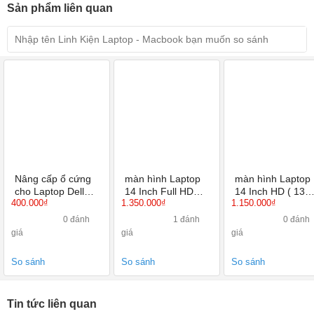
Sản phẩm liên quan
Nâng cấp ổ cứng
màn hình Laptop
màn hình Laptop
cho Laptop Dell
14 Inch Full HD
14 Inch HD ( 136
400.000₫
1.350.000₫
1.150.000₫
Precision 7510
1920X1080 IPS
X 768 ) Led mỏn
40 Pin
0 đánh
1 đánh
0 đánh
giá
giá
giá
So sánh
So sánh
So sánh
Tin tức liên quan