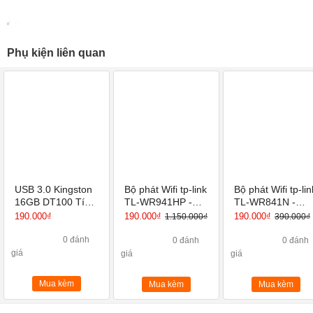
Phụ kiện liên quan
USB 3.0 Kingston
Bộ phát Wifi tp-link
Bộ phát Wifi tp-lin
16GB DT100 Tích
TL-WR941HP -
TL-WR841N -
hợp Mini Windows
Router Wi-Fi
Router Wi-Fi
190.000₫
190.000₫
190.000₫
1.150.000₫
390.000₫
Chuẩn N Tốc Độ
Chuẩn N Tốc Độ
450Mbps
300Mbps
0 đánh
0 đánh
0 đánh
giá
giá
giá
Mua kèm
Mua kèm
Mua kèm