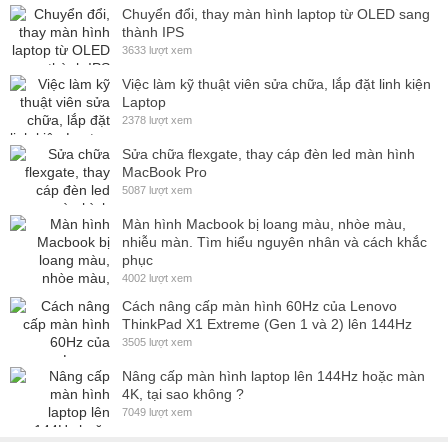
Chuyển đổi, thay màn hình laptop từ OLED sang
thành IPS
3633 lượt xem
Việc làm kỹ thuật viên sửa chữa, lắp đặt linh kiện
Laptop
2378 lượt xem
Sửa chữa flexgate, thay cáp đèn led màn hình
MacBook Pro
5087 lượt xem
Màn hình Macbook bị loang màu, nhòe màu,
nhiễu màn. Tìm hiểu nguyên nhân và cách khắc
phục
4002 lượt xem
Cách nâng cấp màn hình 60Hz của Lenovo
ThinkPad X1 Extreme (Gen 1 và 2) lên 144Hz
3505 lượt xem
Nâng cấp màn hình laptop lên 144Hz hoặc màn
4K, tại sao không ?
7049 lượt xem