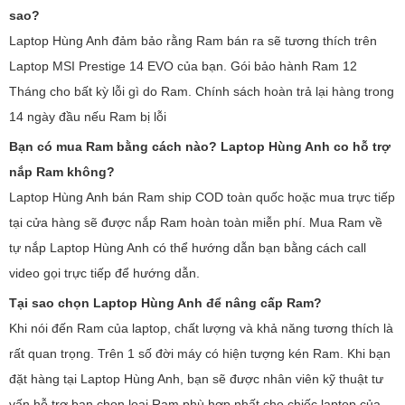
sao?
Laptop Hùng Anh đảm bảo rằng Ram bán ra sẽ tương thích trên
Laptop MSI Prestige 14 EVO của bạn. Gói bảo hành Ram 12
Tháng cho bất kỳ lỗi gì do Ram. Chính sách hoàn trả lại hàng trong
14 ngày đầu nếu Ram bị lỗi
Bạn có mua Ram bằng cách nào? Laptop Hùng Anh co hỗ trợ
nắp Ram không?
Laptop Hùng Anh bán Ram ship COD toàn quốc hoặc mua trực tiếp
tại cửa hàng sẽ được nắp Ram hoàn toàn miễn phí. Mua Ram về
tự nắp Laptop Hùng Anh có thể hướng dẫn bạn bằng cách call
video gọi trực tiếp để hướng dẫn.
Tại sao chọn Laptop Hùng Anh để nâng cấp Ram?
Khi nói đến Ram của laptop, chất lượng và khả năng tương thích là
rất quan trọng. Trên 1 số đời máy có hiện tượng kén Ram. Khi bạn
đặt hàng tại Laptop Hùng Anh, bạn sẽ được nhân viên kỹ thuật tư
vấn hỗ trợ bạn chọn loại Ram phù hợp nhất cho chiếc laptop của