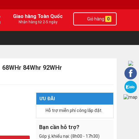
6
Giao hàng Toàn Quốc
Giỏ hàng
0
g
Nhận hàng từ 2-5 ngày
591 68WHr 84Whr 92WHr
ƯU ĐÃI
Hỗ trợ miễn phí công lắp đặt.
Bạn cần hỗ trợ?
Góp ý, khiếu nại: (8h00 - 17h30)