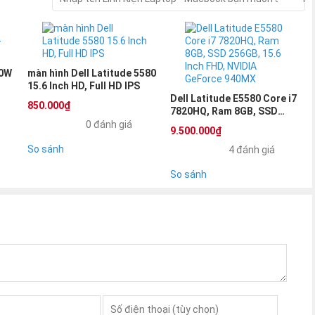
90W
màn hình Dell Latitude 5580
15.6 Inch HD, Full HD IPS
Dell Latitude E5580 Core i7
850.000₫
7820HQ, Ram 8GB, SSD
atitude
5580 5590 5591
256GB, 15.6 Inch FHD, NVIDIA
0 đánh giá
9.500.000₫
GeForce 940MX
So sánh
590 5591 4cell 68WHr :
900.000đ
4 đánh giá
So sánh
90 5591 6cell 84WHr :
1.200.000đ
90 5591 6cell 92WHr :
1.200.000đ
test pin laptop