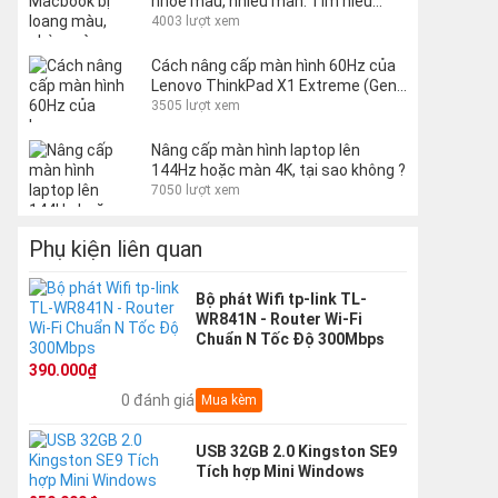
nhòe màu, nhiễu màn. Tìm hiểu
nguyên nhân và cách khắc phục
4003 lượt xem
Cách nâng cấp màn hình 60Hz của
Lenovo ThinkPad X1 Extreme (Gen
1 và 2) lên 144Hz
3505 lượt xem
Nâng cấp màn hình laptop lên
144Hz hoặc màn 4K, tại sao không ?
7050 lượt xem
Phụ kiện liên quan
Bộ phát Wifi tp-link TL-
WR841N - Router Wi-Fi
Chuẩn N Tốc Độ 300Mbps
390.000₫
0 đánh giá
Mua kèm
USB 32GB 2.0 Kingston SE9
Tích hợp Mini Windows