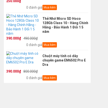
250.000₫
0 đánh giá
Mua kèm
Thẻ Nhớ Micro SD Hoco
128Gb Class 10 - Hàng Chính
Hãng - Bảo Hành 1 Đổi 1 5
năm
390.000₫
490.000₫
0 đánh giá
Mua kèm
Chuột máy tính có dây
chuyên game EM6502 Pro E
Dra
390.000₫
800.000₫
0 đánh giá
Mua kèm