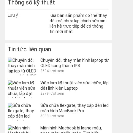
Thông số kỹ thuật
Lưu ý :
Giá bán sản phẩm có thể thay
đổi mà chưa kịp chỉnh sửa xin
liên hệ trực tiếp để có thông
tin mới nhất
Tin tức liên quan
Chuyển đổi, thay màn hình laptop từ
OLED sang thành IPS
3634 lượt xem
Việc làm kỹ thuật viên sửa chữa, lắp
đặt linh kiện Laptop
2379 lượt xem
Sửa chữa flexgate, thay cáp đèn led
màn hình MacBook Pro
5088 lượt xem
Màn hình Macbook bị loang màu,