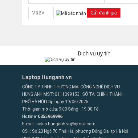
Cách test pin
: bạn có thể tes pin bằng phần mềm
Gửi đánh giá
thực tế.
Các trường hợp laptop bị hỏng pin
:
Pin laptop
b
có biểu hiện phồng, rộp dễ gây cháy nỗ.
1 số trường hợp khác :
laptop không sạc được pin 
Dịch vụ uy tín
không sử dụng được, rút sạc ra là tắt dù vẫn còn %
sạc thì được chạy bằng pin thì bật ko lên hoặc chạ
những trường hợp này vui lòng mang qua Shop để kỹ
Laptop Hunganh.vn
CÔNG TY TNHH THƯƠNG MẠI CÔNG NGHỆ DỊCH VỤ
3. Vui lòng đọc kỹ hướng dẫn trước 
HÙNG ANH MST: 0111099153 . SỞ TÀI CHÍNH THÀNH
PHỐ HÀ NỘI Cấp ngày 19/06/2025
5580 5590 5591 4cell 62WHr 6cell
Thời gian mở cửa: 9:00 Sáng - 19:00 Tối
Hotline:
0855969996
Vui lòng xả pin Dell Latitude 5580 5590 5591
E-mail: sales.hunganh.vn@gmail.com
lần đầu tiên ( 3 chu kỳ sạc / xả đầu tiên rất qu
CS1: Số 20 Ngõ 70 Thái Hà, phường Đống Đa, tp Hà Nội
Nếu chỉ dùng điện từ sạc trực tiếp một thời gi