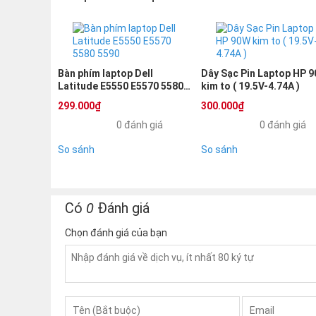
Hãng sản xuất:
Dell
Loại
pin laptop
: Li-ion 4 cell 6 cell
Điện áp Pin: 7.4V 7.6V
Dung lượng Pin: 62Wh 84Wh
Bàn phím laptop Dell
Dây Sạc Pin Laptop HP 
Màu sắc: Đen
Latitude E5550 E5570 5580
kim to ( 19.5V-4.74A )
Tình trạng Pin : Mới 100%, hàng ZIN
5590
299.000₫
300.000₫
Tương thích với các model:
Pin Laptop
Dell L
0 đánh giá
0 đánh giá
So sánh
So sánh
✅ Giá pin Laptop Dell Latitude 5580 5
✅ Giá pin Laptop Dell Latitude 5580 55
Có
0
Đánh giá
✅ Giá pin Laptop Dell Latitude 5580 55
Chọn đánh giá của bạn
2. Các trường hợp bị lỗi pin và cách 