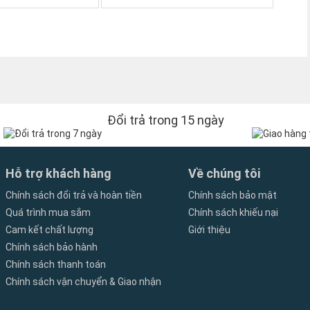
 như BatteryMon hoặc các test chuẩn nhất là cho máy chạy
ị chai càng lúc càng dùng được ít thời gian hơn.
Pin laptop
có thể do pin, do sạc, hoặc bo mạch bị lỗi :
Pin laptop
Đổi trả trong 15 ngày
 pin,
pin laptop
còn 0% ko thể sạc lên % được, chạy bằng
y bằng pin thì được chạy bằng sạc thì máy ko lên... Trong
 thuật kiểm tra trực tiếp.
Hỗ trợ khách hàng
Về chúng tôi
Chính sách đổi trả và hoàn tiền
Chính sách bảo mật
khi sử dụng pin cho Laptop Dell Latitude
Quá trình mua sắm
Chính sách khiếu nại
 84WHr
Cam kết chất lượng
Giới thiệu
Chính sách bảo hành
Chính sách thanh toán
 mới mua xuống ~10% sau đó sạc đầy và sử dụng liên tục 3
Chính sách vận chuyển & Giao nhận
an trọng để có hiệu suất tối đa )
an dài, vui lòng tháo pin Dell Latitude 5580 5590 5591 khỏi