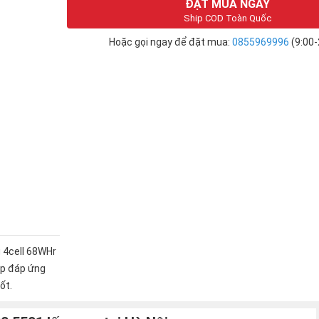
ĐẶT MUA NGAY
Ship COD Toàn Quốc
Hoặc gọi ngay để đặt mua:
0855969996
(9:00-
 4cell 68WHr
op đáp ứng
ốt.