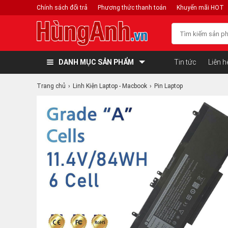
Chính sách đổi trả
Phương thức thanh toán
Khuyến mãi HOT
DANH MỤC SẢN PHẨM
Tin tức
Liên h
Trang chủ
Linh Kiện Laptop - Macbook
Pin Laptop