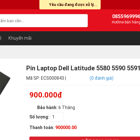
Yêu cầu đang được xử lý...
085596999
Hotline bán hàn
ệ
Khuyến mãi
Pin Laptop Dell Latitude 5580 5590 5
Mã SP: ECS000843 |
(0 đánh giá)
900.000₫
Bảo hành:
6 Tháng
Số lượng:
Thanh toán:
900000.00