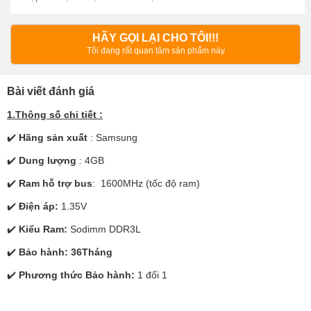
HÃY GỌI LẠI CHO TÔI!!!
Tôi đang rất quan tâm sản phẩm này
Bài viết đánh giá
1.Thông số chi tiết :
✔️
Hãng sản xuất
: Samsung
✔️
Dung lượng
: 4GB
✔️
Ram hỗ trợ bus
: 1600MHz (tốc độ ram)
✔️
Điện áp:
1.35V
✔️
Kiểu Ram:
Sodimm DDR3L
✔️
Bảo hành: 36Tháng
✔️
Phương thức
Bảo hành:
1 đổi 1