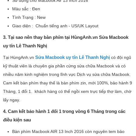
Sử dụng cho Macbook Air 13 Inch 2016
Màu sắc : Đen
Tình Trạng : New
Giao diện : Chuẩn tiếng anh - US/UK Layout
3. Tại sao nên thay bàn phím tại HùngAnh.vn Sửa Macbook
uy tín Lê Thanh Nghị
Sửa Macbook uy tín Lê Thanh Nghị
Tại HùngAnh.vn
có đội ngũ
kỹ thuật viên là chuyên gia phần cứng sửa chữa Macbook và có
nhiều năm kinh nghiệm trong lĩnh vực Dịch vụ sửa chữa Macbook.
Cam kết bàn phím thay thế là bàn phím zin, mới 100%, bảo hành 9
Tháng, 1 đổi 1. khách hàng có thể ngồi xem trực tiếp thợ làm, chờ
lấy ngay.
4. Cam kết bảo hành 1 đổi 1 trong vòng 6 Tháng trong các
điều kiện sau
Bàn phím Macbook AIR 13 Inch 2016 còn nguyên tem bảo