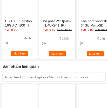
USB 3.0 Kingston
Bộ phát Wifi tp-link
Thẻ nhớ Sandisk
16GB DT100 Tích
TL-WR941HP -
64GB MicroSD
hợp Mini Windows
Router Wi-Fi
Ultra - Hàng chín
190.000₫
190.000₫
190.000₫
1.150.000₫
250.000₫
Chuẩn N Tốc Độ
hãng- Bảo hành 
450Mbps
năm!!!
0 đánh
0 đánh
0 đánh
giá
giá
giá
Mua kèm
Mua kèm
Mua kèm
Sản phẩm liên quan