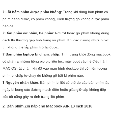
❓
Lỗi bấm phím được phím không
: Trong khi dùng bàn phím có
phím đánh được, có phím không, Hiện tượng gõ không được phím
nào cả
❓
Bàn phím
vỡ phím, bể phím
: Rơi rớt hoặc gỡ phím không đúng
cách thì thường gặp tình trạng vở phím. Khi các xương nhựa bị vở
thì không thể lắp phím trở lại được.
❓
Bàn phím laptop bị chạm, chập
: Tình trạng khởi động macbook
có phát ra những tiếng pip pip liên tục, máy boot vào hệ điều hành
MAC OS rất chậm khi đã vào màn hình desktop thì có hiện tượng
phím bị chập tự chạy dù không gõ bất kì phím nào.
❓
Nguyên nhân khác
: Bàn phím bị liệt có thể do cáp bàn phím lâu
ngày bị bong các đường mạch điện hoặc giắc giữ cáp không tiếp
xúc tốt cũng gây ra tình trạng liệt phím.
2. Bàn phím Zin nắp cho Macbook AIR 13 Inch 2016