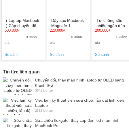
( Laptop Macbook
Dây sạc Macbook
Túi chống sốc
) Cáp chuyển đổi
Magsafe 1,
nhiều ngăn dùng
600.000₫
220.000₫
200.000₫
SSK SC103 USB
Magsafe 2
cho Laptop,
Type C sang
Macbook loại 13
0 đánh
0 đánh
0 đánh
HDMI, USB 3.0,
Inch 14 Inch 15
giá
giá
giá
thẻ SD
Inch ( Có quai,
không quoai )
So sánh
So sánh
So sánh
Tin tức liên quan
Chuyển đổi, thay màn hình laptop từ OLED sang
thành IPS
3641 lượt xem
Việc làm kỹ thuật viên sửa chữa, lắp đặt linh kiện
Laptop
2383 lượt xem
Sửa chữa flexgate, thay cáp đèn led màn hình
MacBook Pro