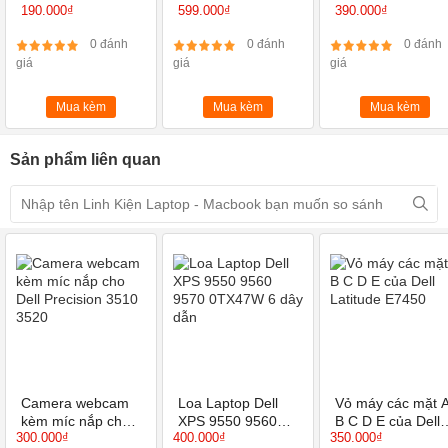
hợp Mini Windows
Router Wi-Fi
Router Wi-Fi
190.000₫
599.000₫
390.000₫
Chuẩn N Tốc Độ
Chuẩn N Tốc Độ
450Mbps
300Mbps
0 đánh
0 đánh
0 đánh
giá
giá
giá
Mua kèm
Mua kèm
Mua kèm
Địa chỉ thay
Mainboard laptop Dell Latitude 7490 I5 8350U, I7
Sản phẩm liên quan
8650U
uy tín tại Hà Nội
Liên hệ : Laptop Hùng Anh - Hotline : 0855.96.9996 Zalo - Rất hân
hạnh được phục vụ quý khách !
Camera webcam
Loa Laptop Dell
Vỏ máy các mặt 
kèm míc nắp cho
XPS 9550 9560
B C D E của Dell
300.000₫
400.000₫
350.000₫
Dell Precision
9570 0TX47W 6
Latitude E7450