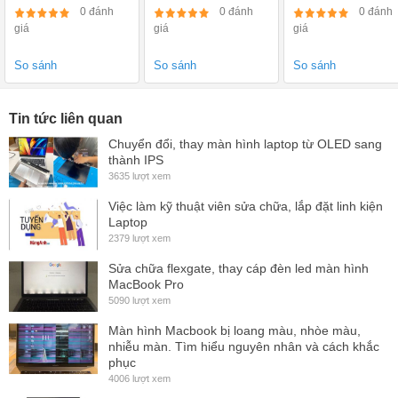
3510 3520
dây dẫn
0 đánh
0 đánh
0 đánh
giá
giá
giá
So sánh
So sánh
So sánh
Tin tức liên quan
Chuyển đổi, thay màn hình laptop từ OLED sang
thành IPS
3635 lượt xem
Việc làm kỹ thuật viên sửa chữa, lắp đặt linh kiện
Laptop
2379 lượt xem
Sửa chữa flexgate, thay cáp đèn led màn hình
MacBook Pro
5090 lượt xem
Màn hình Macbook bị loang màu, nhòe màu,
nhiễu màn. Tìm hiểu nguyên nhân và cách khắc
phục
4006 lượt xem