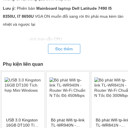
Lưu ý:
Phiên bản
Mainboard laptop Dell Latitude 7490 I5
8350U, I7 8650U
VGA ON muốn đổi sang rời thì phải mua kèm tản
nhiệt và ngược lại
- tích hợp sẵn CPU
CPU
- Hỗ trợ Dell Latitude 7490 I5 8350U, I7 8650U
Đọc thêm
Phụ kiện liên quan
DDR4
Ram
2 khe cắm Ram
VGA
Intel UHD Graphics 620
Dịch vụ
Hỗ trợ công nắp đặt
USB 3.0 Kingston
Bộ phát Wifi tp-link
Bộ phát Wifi tp-lin
16GB DT100 Tích
TL-WR940N -
TL-WR841N -