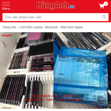
0
Trang chủ
Linh Kiện Laptop - Macbook
Màn hình laptop