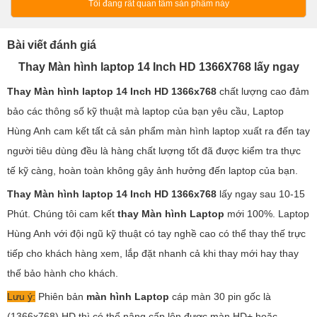
Tôi đang rất quan tâm sản phẩm này
Bài viết đánh giá
Thay Màn hình laptop
14 Inch HD 1366X768 lấy ngay
Thay Màn hình laptop
14 Inch HD 1366x768
chất lượng cao đảm
bảo các thông số kỹ thuật mà laptop của bạn yêu cầu, Laptop
Hùng Anh cam kết tất cả sản phẩm màn hình laptop xuất ra đến tay
người tiêu dùng đều là hàng chất lượng tốt đã được kiểm tra thực
tế kỹ càng, hoàn toàn không gây ảnh hưởng đến laptop của bạn.
Thay Màn hình laptop
14 Inch HD 1366x768
lấy ngay sau 10-15
Phút. Chúng tôi cam kết
thay Màn hình Laptop
mới 100%. Laptop
Hùng Anh với đội ngũ kỹ thuật có tay nghề cao có thể thay thế trực
tiếp cho khách hàng xem, lắp đặt nhanh cả khi thay mới hay thay
thế bảo hành cho khách.
Lưu ý:
Phiên bản
màn hình Laptop
cáp màn 30 pin gốc là
(1366x768) HD thì có thể nâng cấp lên được màn HD+ hoặc