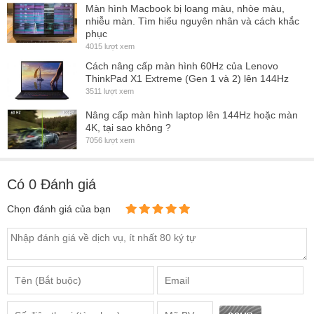
Màn hình Macbook bị loang màu, nhòe màu,
nhiễu màn. Tìm hiểu nguyên nhân và cách khắc
phục
4015 lượt xem
THÔNG SỐ KỸ THUẬT MÀN HÌNH 14 INCH HD 1366x7
Cách nâng cấp màn hình 60Hz của Lenovo
ThinkPad X1 Extreme (Gen 1 và 2) lên 144Hz
Kích thước
14 Inch
3511 lượt xem
Độ phân giải
1366 X 768
Nâng cấp màn hình laptop lên 144Hz hoặc màn
4K, tại sao không ?
Cáp tín hiệu
30 Pin
7056 lượt xem
Công nghệ chiếu sáng
Đèn led
Có
0
Đánh giá
Tấm nền
TN
Chọn đánh giá của bạn
Bề mặt
Nhám chống chói
Công nghệ màn hình
Không cảm ứng
Đời máy tương thích
Laptop Sản xuất từ 2014
Bảo hành
12 Tháng