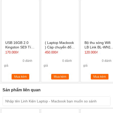
USB 16GB 2.0
( Laptop Macbook
Bộ thu sóng Wifi
Kingston SE9 Tích
) Cáp chuyển đổi
LB Link BL-WN15
hợp Mini Windows
USB Type C sang
Hàng chính hãng
170.000₫
450.000₫
120.000₫
HUB PD, HDMI,
USB 3.0, VGA
0 đánh
0 đánh
0 đánh
giá
giá
giá
Mua kèm
Mua kèm
Mua kèm
Sản phẩm liên quan