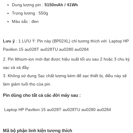
Dung lượng pin :
5150mAh / 41Wh
Trọng lượng : 550g
Màu sắc : đen
Lưu ý
: 1.LƯU Ý: Pin này (BP02XL) chỉ tương thích với Laptop HP
Pavilion 15 au028T au028TU au0280 au0284
2. Pin lithium-ion mới đạt được hiệu suất tối ưu sau 2 hoặc 3 chu kỳ
sạc và xả đầy.
3. Không sử dụng Sạc chất lượng kém để sạc thiết bị, điều này sẽ
làm giảm tuổi thọ của pin.
Pin dùng cho tất cả các đời máy sau :
Laptop HP Pavilion 15 au028T au028TU au0280 au0284
Mã bộ phận linh kiện tương thích