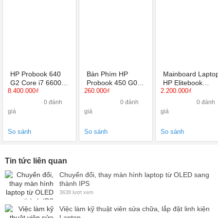
HP Probook 640
Bàn Phím HP
Mainboard Lapto
G2 Core i7 6600U,
Probook 450 G0,
HP Elitebook
8.400.000₫
260.000₫
2.200.000₫
Ram 4Gb, SSD
450 G1, 450 G2
8470P
120Gb, 14 inch,
0 đánh
0 đánh
0 đánh
HD Graphics 520
giá
giá
giá
So sánh
So sánh
So sánh
Tin tức liên quan
Chuyển đổi, thay màn hình laptop từ OLED sang
thành IPS
3638 lượt xem
Việc làm kỹ thuật viên sửa chữa, lắp đặt linh kiện
Laptop