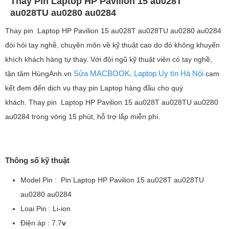
Thay Pin Laptop HP Pavilion 15 au028T
au028TU au0280 au0284
Thay pin Laptop HP Pavilion 15 au028T au028TU au0280 au0284
đòi hỏi tay nghề, chuyên môn về kỹ thuật cao do đó không khuyến
khích khách hàng tự thay. Với đội ngũ kỹ thuật viên có tay nghề,
Sửa MACBOOK, Laptop Uy tín Hà Nội
tận tâm HùngAnh.vn
cam
kết đem đến dịch vụ thay pin Laptop hàng đầu cho quý
khách. Thay pin Laptop HP Pavilion 15 au028T au028TU au0280
au0284 trong vòng 15 phút, hỗ trợ lắp miễn phí.
Thông số kỹ thuật
Model Pin : Pin Laptop HP Pavilion 15 au028T au028TU
au0280 au0284
Loại Pin : Li-ion
Điện áp : 7.7
v