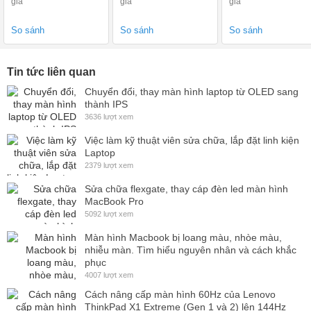
giá
giá
giá
thẻ SD
Inch ( Có quai,
không quoai )
So sánh
So sánh
So sánh
Tin tức liên quan
Chuyển đổi, thay màn hình laptop từ OLED sang
thành IPS
3636 lượt xem
Việc làm kỹ thuật viên sửa chữa, lắp đặt linh kiện
Laptop
2379 lượt xem
Sửa chữa flexgate, thay cáp đèn led màn hình
MacBook Pro
5092 lượt xem
Màn hình Macbook bị loang màu, nhòe màu,
nhiễu màn. Tìm hiểu nguyên nhân và cách khắc
phục
4007 lượt xem
Cách nâng cấp màn hình 60Hz của Lenovo
ThinkPad X1 Extreme (Gen 1 và 2) lên 144Hz