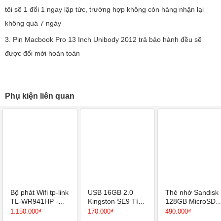
tôi sẽ 1 đổi 1 ngay lập tức, trường hợp không còn hàng nhận lại
không quá 7 ngày
3. Pin Macbook Pro 13 Inch Unibody 2012 trả bảo hành đều sẽ
được đổi mới hoàn toàn
Phụ kiện liên quan
Bộ phát Wifi tp-link
USB 16GB 2.0
Thẻ nhớ Sandisk
TL-WR941HP -
Kingston SE9 Tích
128GB MicroSD
Router Wi-Fi
hợp Mini Windows
Ultra - Hàng chín
1.150.000₫
170.000₫
490.000₫
Chuẩn N Tốc Độ
hãng- Bảo hành 