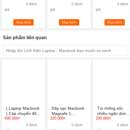
450Mbps
năm!!!
0 đánh
0 đánh
0 đánh
giá
giá
giá
Mua kèm
Mua kèm
Mua kèm
Sản phẩm liên quan
( Laptop Macbook
Dây sạc Macbook
Túi chống sốc
) Cáp chuyển đổi
Magsafe 1,
nhiều ngăn dùng
600.000₫
220.000₫
200.000₫
SSK SC103 USB
Magsafe 2
cho Laptop,
Type C sang
Macbook loại 13
0 đánh
0 đánh
0 đánh
HDMI, USB 3.0,
Inch 14 Inch 15