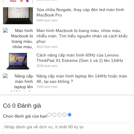
Sửa chữa flexgate, thay cáp đèn led màn hình
MacBook Pro
5094 lượt xem
Màn hình Macbook bị loang màu, nhòe màu,
nhiễu màn. Tìm hiểu nguyên nhân và cách khắc
phục
4012 lượt xem
Cách nâng cấp màn hình 60Hz của Lenovo
ThinkPad X1 Extreme (Gen 1 và 2) lên 144Hz
3509 lượt xem
Nâng cấp màn hình laptop lên 144Hz hoặc màn
4K, tại sao không ?
7053 lượt xem
Có
0
Đánh giá
Chọn đánh giá của bạn