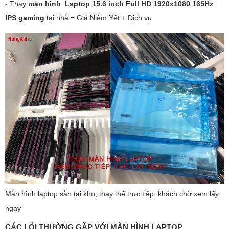
- Thay
màn hình Laptop 15.6 inch Full HD 1920x1080 165Hz
IPS gaming
tại nhà = Giá Niêm Yết + Dịch vụ
Màn hình laptop sẵn tại kho, thay thế trực tiếp, khách chờ xem lấy
ngay
CÁC LỖI THƯỜNG GẶP VỚI MÀN HÌNH LAPTOP