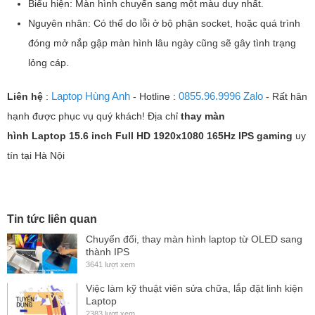
Biểu hiện: Màn hình chuyển sang một màu duy nhất.
Nguyên nhân: Có thể do lỗi ở bộ phận socket, hoặc quá trình
đóng mở nắp gập màn hình lâu ngày cũng sẽ gây tình trạng
lỏng cáp.
Laptop Hùng Anh
0855.96.9996 Zalo
Liên hệ
:
- Hotline :
- Rất hân
hạnh được phục vụ quý khách! Địa chỉ
thay màn
hình Laptop
15.6 inch Full HD 1920x1080 165Hz IPS gaming
uy
tín tại Hà Nội
Tin tức liên quan
Chuyển đổi, thay màn hình laptop từ OLED sang
thành IPS
3641 lượt xem
Việc làm kỹ thuật viên sửa chữa, lắp đặt linh kiện
Laptop
2383 lượt xem