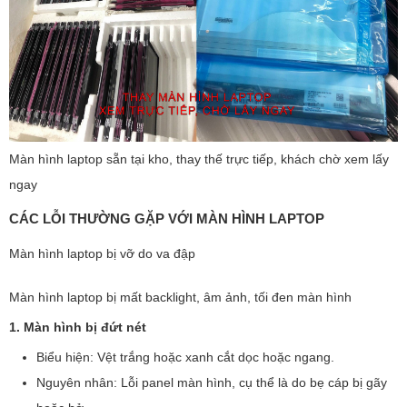
Màn hình laptop sẵn tại kho, thay thế trực tiếp, khách chờ xem lấy
ngay
CÁC LỖI THƯỜNG GẶP VỚI MÀN HÌNH LAPTOP
Màn hình laptop bị vỡ do va đập
Màn hình laptop bị mất backlight, âm ảnh, tối đen màn hình
1. Màn hình bị đứt nét
Biểu hiện: Vệt trắng hoặc xanh cắt dọc hoặc ngang.
Nguyên nhân: Lỗi panel màn hình, cụ thể là do bẹ cáp bị gãy