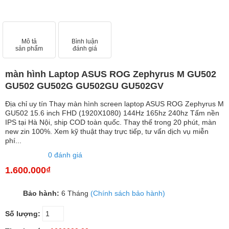
Mô tả
Bình luận
sản phẩm
đánh giá
màn hình Laptop ASUS ROG Zephyrus M GU502
GU502 GU502G GU502GU GU502GV
Địa chỉ uy tín Thay màn hình screen laptop ASUS ROG Zephyrus M
GU502 15.6 inch FHD (1920X1080) 144Hz 165hz 240hz Tấm nền
IPS tại Hà Nội, ship COD toàn quốc. Thay thế trong 20 phút, màn
new zin 100%. Xem kỹ thuật thay trực tiếp, tư vấn dịch vụ miễn
phí...
0 đánh giá
1.600.000₫
Bảo hành:
6 Tháng
(Chính sách bảo hành)
Số lượng: