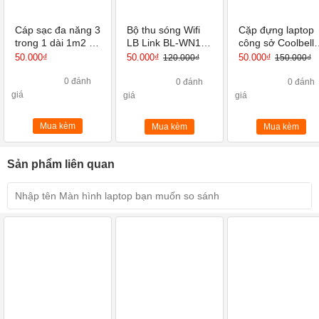
Cáp sạc đa năng 3
Bộ thu sóng Wifi
Cặp đựng laptop
trong 1 dài 1m2 từ
LB Link BL-WN151
công sở Coolbell
USB ra Type C,
Hàng chính hãng
13 Inch 14 Inch
50.000₫
50.000₫
50.000₫
120.000₫
150.000₫
Micro USB,
15.6 Inch
Lightning 7/8 / X /
0 đánh
0 đánh
0 đánh
Xs / Xr / X Max
giá
giá
giá
Plus / Galaxy S 8/9
v
Mua kèm
Mua kèm
Mua kèm
Sản phẩm liên quan