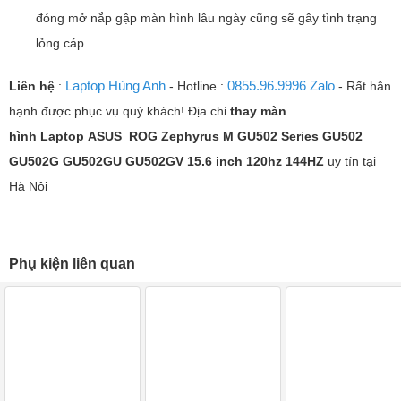
đóng mở nắp gập màn hình lâu ngày cũng sẽ gây tình trạng
lỏng cáp.
Laptop Hùng Anh
0855.96.9996 Zalo
Liên hệ
:
- Hotline :
- Rất hân
hạnh được phục vụ quý khách! Địa chỉ
thay màn
hình Laptop
ASUS ROG Zephyrus M GU502 Series GU502
GU502G GU502GU GU502GV 15.6 inch 120hz 144HZ
uy tín tại
Hà Nội
Phụ kiện liên quan