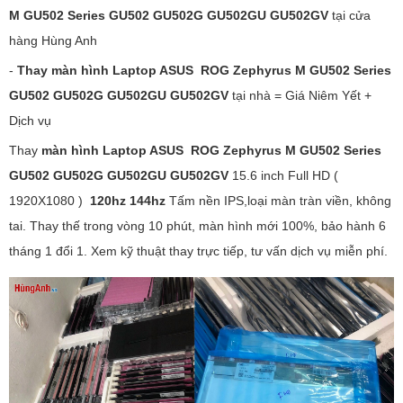
M GU502 Series GU502 GU502G GU502GU GU502GV
tại cửa
hàng Hùng Anh
-
Thay màn hình Laptop ASUS ROG Zephyrus M GU502 Series
GU502 GU502G GU502GU GU502GV
tại nhà = Giá Niêm Yết +
Dịch vụ
Thay
màn hình Laptop ASUS ROG Zephyrus M GU502 Series
GU502 GU502G GU502GU GU502GV
15.6 inch Full HD (
1920X1080 )
120hz 144hz
Tấm nền IPS,loại màn tràn viền, không
tai. Thay thế trong vòng 10 phút, màn hình mới 100%, bảo hành 6
tháng 1 đổi 1. Xem kỹ thuật thay trực tiếp, tư vấn dịch vụ miễn phí.