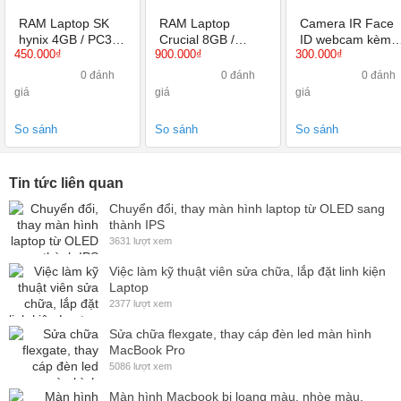
RAM Laptop SK
RAM Laptop
Camera IR Face
hynix 4GB / PC3L
Crucial 8GB /
ID webcam kèm
450.000₫
900.000₫
300.000₫
BUS 1600 /
PC3L BUS 1600 /
míc nắp cho Dell
12800S
12800S
Latitude E5470
0 đánh
0 đánh
0 đánh
5480 5490
giá
giá
giá
So sánh
So sánh
So sánh
Tin tức liên quan
Chuyển đổi, thay màn hình laptop từ OLED sang
thành IPS
3631 lượt xem
Việc làm kỹ thuật viên sửa chữa, lắp đặt linh kiện
Laptop
2377 lượt xem
Sửa chữa flexgate, thay cáp đèn led màn hình
MacBook Pro
5086 lượt xem
Màn hình Macbook bị loang màu, nhòe màu,