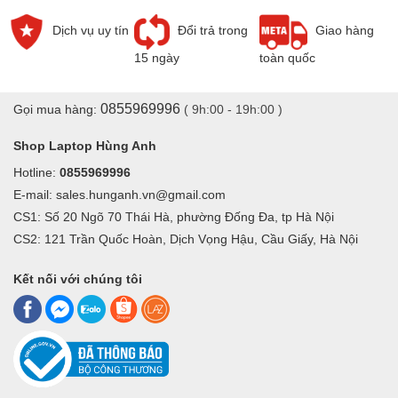
Dịch vụ uy tín
Đổi trả trong
Giao hàng
15 ngày
toàn quốc
Màn hình laptop bị mất backlight, âm ảnh, tối đen màn hình
1. Màn hình bị đứt nét
0855969996
Gọi mua hàng:
( 9h:00 - 19h:00 )
Biểu hiện: Vệt trắng hoặc xanh cắt dọc hoặc ngang.
Shop Laptop Hùng Anh
Nguyên nhân: Lỗi panel màn hình, cụ thể là do bẹ cáp bị gãy
Hotline:
0855969996
hoặc hở.
E-mail: sales.hunganh.vn@gmail.com
CS1: Số 20 Ngõ 70 Thái Hà, phường Đống Đa, tp Hà Nội
CS2: 121 Trần Quốc Hoàn, Dịch Vọng Hậu, Cầu Giấy, Hà Nội
Kết nối với chúng tôi