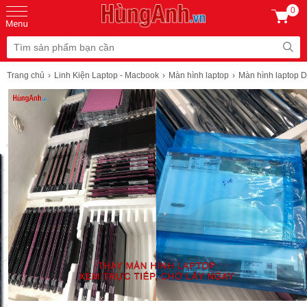
0
Trang chủ
Linh Kiện Laptop - Macbook
Màn hình laptop
Màn hình laptop D