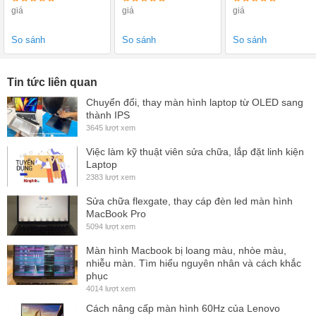
So sánh
So sánh
So sánh
Tin tức liên quan
Chuyển đổi, thay màn hình laptop từ OLED sang
thành IPS
3645 lượt xem
Việc làm kỹ thuật viên sửa chữa, lắp đặt linh kiện
Laptop
2383 lượt xem
Sửa chữa flexgate, thay cáp đèn led màn hình
MacBook Pro
5094 lượt xem
Màn hình Macbook bị loang màu, nhòe màu,
nhiễu màn. Tìm hiểu nguyên nhân và cách khắc
phục
4014 lượt xem
Cách nâng cấp màn hình 60Hz của Lenovo
Dịch Vụ:
ThinkPad X1 Extreme (Gen 1 và 2) lên 144Hz
- Miễn phí công thay thế
màn hình Laptop Dell Inspiron 5458
tại