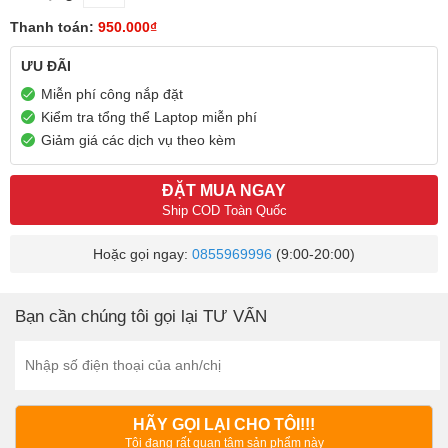
Thanh toán:
950.000₫
ƯU ĐÃI
Miễn phí công nắp đặt
Kiểm tra tổng thể Laptop miễn phí
Giảm giá các dịch vụ theo kèm
ĐẶT MUA NGAY
Ship COD Toàn Quốc
Hoặc gọi ngay:
0855969996
(9:00-20:00)
Bạn cần chúng tôi gọi lại TƯ VẤN
HÃY GỌI LẠI CHO TÔI!!!
Tôi đang rất quan tâm sản phẩm này