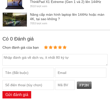
3510 lượt xem
cửa hàng Hùng Anh
Nâng cấp màn hình laptop lên 144Hz hoặc màn
4K, tại sao không ?
- Thay
màn hình Laptop Dell Inspiron 5458
tại nhà = Giá Niêm
7053 lượt xem
Yết + Dịch vụ
CÁC LỖI THƯỜNG GẶP VỚI MÀN HÌNH LAPTOP
Có
0
Đánh giá
Màn hình laptop bị vỡ do va đập
Chọn đánh giá của bạn
Gửi đánh giá