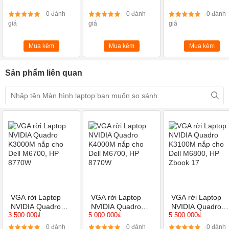
0 đánh
0 đánh
0 đánh
giá
giá
giá
Độ phân giải
HD ( 1366X768 )
Cáp tín hiệu
30 Pin
Mua kèm
Mua kèm
Mua kèm
Công nghệ chiếu sáng
Đèn led
Sản phẩm liên quan
Công nghệ màn hình
Không cảm ứng
Đời máy tương thích
Dell Inspiron 5458
Bảo Hành
9 Tháng
Miễn phí công nắp đặt
Ưu đãi
Kiểm tra tổng thể laptop
Ship COD
Toàn quốc
VGA rời Laptop
VGA rời Laptop
VGA rời Laptop
NVIDIA Quadro
NVIDIA Quadro
NVIDIA Quadro
3.500.000₫
5.000.000₫
5.500.000₫
K3000M nắp cho
K4000M nắp cho
K3100M nắp cho
Dell M6700, HP
Dell M6700, HP
Dell M6800, HP
0 đánh
0 đánh
0 đánh
8770W
8770W
Zbook 17
giá
giá
giá