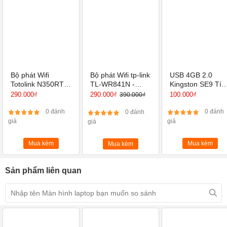
Bộ phát Wifi
Bộ phát Wifi tp-link
USB 4GB 2.0
Totolink N350RT-
TL-WR841N -
Kingston SE9 Tíc
Router Wi-Fi
Router Wi-Fi
hợp Mini Window
290.000₫
290.000₫
100.000₫
390.000₫
chuẩn N 300Mbps
Chuẩn N Tốc Độ
300Mbps
0 đánh
0 đánh
0 đánh
giá
giá
giá
Mua kèm
Mua kèm
Mua kèm
Sản phẩm liên quan