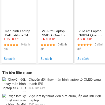
màn hình Laptop
VGA rời Laptop
VGA rời Laptop
Dell Latitude 3400
NVIDIA Quadro
NVIDIA Quadro
1.150.000₫
2.600.000₫
3.500.000₫
14 inch Full HD
K2100M nắp cho
K3000M nắp cho
IPS, màn tràn viền
Dell M4800, HP
Dell M6700, HP
0 đánh
0 đánh
0 đánh
Zbook 15 G1 G2
8770W
giá
giá
giá
So sánh
So sánh
So sánh
Tin tức liên quan
Chuyển đổi, thay màn hình laptop từ OLED sang
thành IPS
3642 lượt xem
Việc làm kỹ thuật viên sửa chữa, lắp đặt linh kiện
Laptop
2383 lượt xem