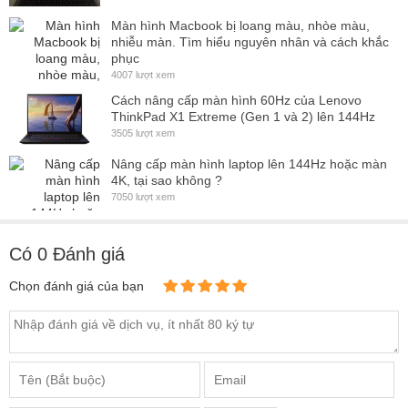
Màn hình Macbook bị loang màu, nhòe màu,
nhiễu màn. Tìm hiểu nguyên nhân và cách khắc
phục
4007 lượt xem
Cách nâng cấp màn hình 60Hz của Lenovo
ThinkPad X1 Extreme (Gen 1 và 2) lên 144Hz
3505 lượt xem
Nâng cấp màn hình laptop lên 144Hz hoặc màn
4K, tại sao không ?
7050 lượt xem
Dịch Vụ:
Có
0
Đánh giá
- Miễn phí công thay thế
màn hình Laptop Dell Latitude
Chọn đánh giá của bạn
3470 FHD IPS
tại cửa hàng Hùng Anh
- Thay
màn hình Laptop Dell Latitude 3470 FHD IPS
tại nhà =
Giá Niêm Yết + Dịch vụ
Màn hình laptop sẵn tại kho, thay thế trực tiếp, khách chờ xem lấy