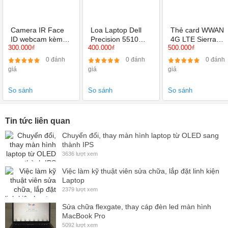
Công nghệ màn hình
Không cảm ứng
Đời máy tương thích
Dell Latitude 3470 FHD IPS
Camera IR Face
Loa Laptop Dell
Thẻ card WWAN
Độ sáng
ID webcam kèm
Precision 5510
300 Nits
4G LTE Sierra
300.000₫
400.000₫
500.000₫
míc nắp cho Dell
5520 5530
Wireless EM7455
Latitude E7470
0TX47W 6 dây
dùng cho
0 đánh
0 đánh
0 đánh
Miễn phí công nắp đặt
7480 7490
dẫn
Thinkpad
giá
giá
giá
Ưu đãi
Kiểm tra tổng thể laptop
So sánh
So sánh
So sánh
Ship COD
Toàn quốc
Tin tức liên quan
Chuyển đổi, thay màn hình laptop từ OLED sang
thành IPS
3636 lượt xem
Việc làm kỹ thuật viên sửa chữa, lắp đặt linh kiện
Laptop
2379 lượt xem
Sửa chữa flexgate, thay cáp đèn led màn hình
MacBook Pro
5092 lượt xem