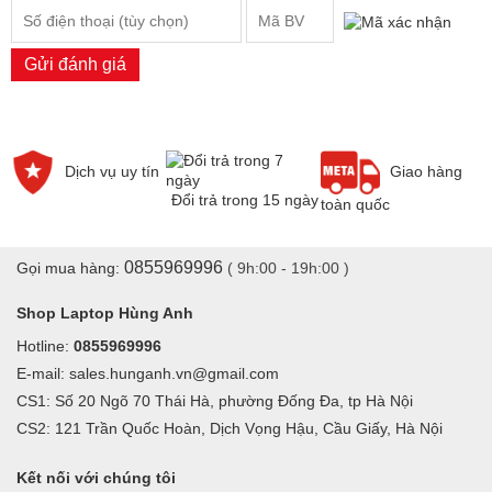
ngay
Gửi đánh giá
CÁC LỖI THƯỜNG GẶP VỚI MÀN HÌNH LAPTOP
Màn hình laptop bị vỡ do va đập
Màn hình laptop bị mất backlight, âm ảnh, tối đen màn hình
Dịch vụ uy tín
Giao hàng
Đổi trả trong 15 ngày
1. Màn hình bị đứt nét
toàn quốc
Biểu hiện: Vệt trắng hoặc xanh cắt dọc hoặc ngang.
0855969996
Nguyên nhân: Lỗi panel màn hình, cụ thể là do bẹ cáp bị gãy
Gọi mua hàng:
( 9h:00 - 19h:00 )
hoặc hở.
Shop Laptop Hùng Anh
Hotline:
0855969996
E-mail: sales.hunganh.vn@gmail.com
CS1: Số 20 Ngõ 70 Thái Hà, phường Đống Đa, tp Hà Nội
CS2: 121 Trần Quốc Hoàn, Dịch Vọng Hậu, Cầu Giấy, Hà Nội
Kết nối với chúng tôi