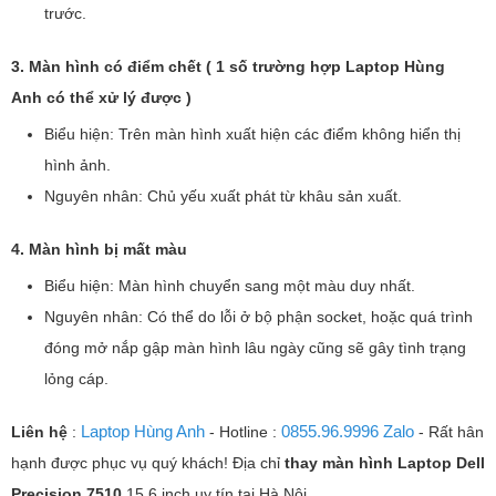
trước.
3. Màn hình có điểm chết ( 1 số trường hợp Laptop Hùng
Anh có thể xử lý được )
Biểu hiện: Trên màn hình xuất hiện các điểm không hiển thị
hình ảnh.
Nguyên nhân: Chủ yếu xuất phát từ khâu sản xuất.
4. Màn hình bị mất màu
Biểu hiện: Màn hình chuyển sang một màu duy nhất.
Nguyên nhân: Có thể do lỗi ở bộ phận socket, hoặc quá trình
đóng mở nắp gập màn hình lâu ngày cũng sẽ gây tình trạng
lỏng cáp.
Laptop Hùng Anh
0855.96.9996 Zalo
Liên hệ
:
- Hotline :
- Rất hân
hạnh được phục vụ quý khách! Địa chỉ
thay màn hình Laptop
Dell
Precision 7510
15.6 inch uy tín tại Hà Nội