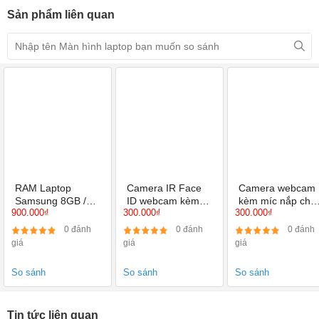
Sản phẩm liên quan
RAM Laptop
Camera IR Face
Camera webcam
Samsung 8GB /
ID webcam kèm
kèm míc nắp cho
900.000₫
300.000₫
300.000₫
PC3L BUS 1600 /
míc nắp cho Dell
Dell Precision
12800S
Latitude E7470
3510 3520
0 đánh
0 đánh
0 đánh
7480 7490
giá
giá
giá
So sánh
So sánh
So sánh
Tin tức liên quan