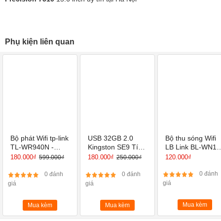
Phụ kiện liên quan
Bộ phát Wifi tp-link
USB 32GB 2.0
Bộ thu sóng Wifi
TL-WR940N -
Kingston SE9 Tích
LB Link BL-WN15
Router Wi-Fi
hợp Mini Windows
Hàng chính hãng
180.000₫
180.000₫
120.000₫
599.000₫
250.000₫
Chuẩn N Tốc Độ
450Mbps
0 đánh
0 đánh
0 đánh
giá
giá
giá
Mua kèm
Mua kèm
Mua kèm