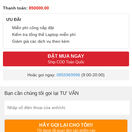
Thanh toán:
850000.00
ƯU ĐÃI
Miễn phí công nắp đặt
Kiểm tra tổng thể Laptop miễn phí
Giảm giá các dịch vụ theo kèm
ĐẶT MUA NGAY
Ship COD Toàn Quốc
Hoặc gọi ngay:
0855969996
(9:00-20:00)
Bạn cần chúng tôi gọi lại TƯ VẤN
HÃY GỌI LẠI CHO TÔI!!!
Tôi đang rất quan tâm sản phẩm này