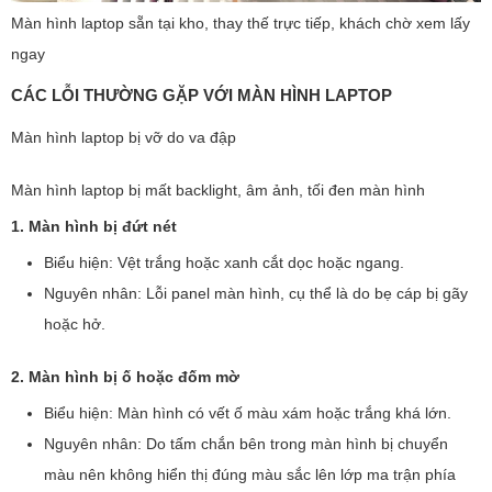
Màn hình laptop sẵn tại kho, thay thế trực tiếp, khách chờ xem lấy
ngay
CÁC LỖI THƯỜNG GẶP VỚI MÀN HÌNH LAPTOP
Màn hình laptop bị vỡ do va đập
Màn hình laptop bị mất backlight, âm ảnh, tối đen màn hình
1. Màn hình bị đứt nét
Biểu hiện: Vệt trắng hoặc xanh cắt dọc hoặc ngang.
Nguyên nhân: Lỗi panel màn hình, cụ thể là do bẹ cáp bị gãy
hoặc hở.
2. Màn hình bị ố hoặc đốm mờ
Biểu hiện: Màn hình có vết ố màu xám hoặc trắng khá lớn.
Nguyên nhân: Do tấm chắn bên trong màn hình bị chuyển
màu nên không hiển thị đúng màu sắc lên lớp ma trận phía