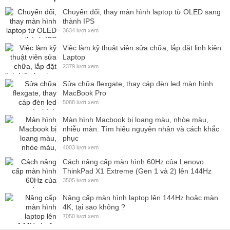
Chuyển đổi, thay màn hình laptop từ OLED sang
thành IPS
3634 lượt xem
Việc làm kỹ thuật viên sửa chữa, lắp đặt linh kiện
Laptop
2379 lượt xem
Sửa chữa flexgate, thay cáp đèn led màn hình
MacBook Pro
5088 lượt xem
Màn hình Macbook bị loang màu, nhòe màu,
nhiễu màn. Tìm hiểu nguyên nhân và cách khắc
phục
4003 lượt xem
Cách nâng cấp màn hình 60Hz của Lenovo
ThinkPad X1 Extreme (Gen 1 và 2) lên 144Hz
3505 lượt xem
Nâng cấp màn hình laptop lên 144Hz hoặc màn
4K, tại sao không ?
7050 lượt xem