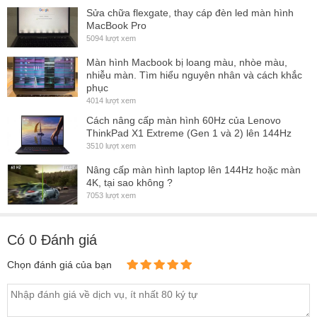
Sửa chữa flexgate, thay cáp đèn led màn hình
MacBook Pro
5094 lượt xem
Màn hình Macbook bị loang màu, nhòe màu,
nhiễu màn. Tìm hiểu nguyên nhân và cách khắc
phục
4014 lượt xem
Cách nâng cấp màn hình 60Hz của Lenovo
ThinkPad X1 Extreme (Gen 1 và 2) lên 144Hz
3510 lượt xem
Nâng cấp màn hình laptop lên 144Hz hoặc màn
4K, tại sao không ?
7053 lượt xem
Có
0
Đánh giá
Chọn đánh giá của bạn