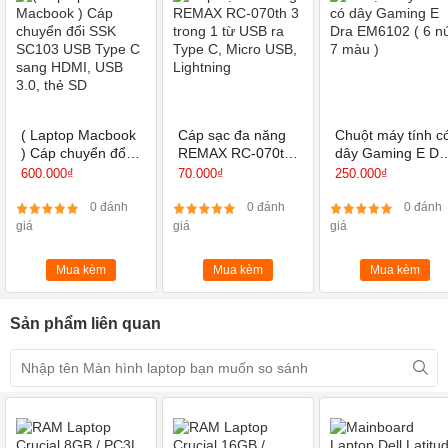
Thay Màn hình laptop HP Pavilion 15-EG EG0505TU EG2059TU
EG2062TU EG0541TU EG0542TU 15.6 Inch FHD 1920X1080
( Laptop Macbook
Cáp sạc đa năng
Chuột máy tính c
IPS
lấy ngay sau 10-15 Phút. Chúng tôi cam kết
thay Màn hình
) Cáp chuyển đổi
REMAX RC-070th
dây Gaming E Dr
SSK SC103 USB
3 trong 1 từ USB
EM6102 ( 6 nút, 
600.000₫
70.000₫
250.000₫
Hùng Anh.vn
Laptop
mới 100%.
với đội ngũ kỹ thuật có tay nghề
Type C sang
ra Type C, Micro
màu )
cao có thể thay thế trực tiếp cho khách hàng xem, lắp đặt nhanh cả
HDMI, USB 3.0,
USB, Lightning
0 đánh
0 đánh
0 đánh
thẻ SD
giá
giá
giá
khi thay mới hay thay thế bảo hành cho khách.
THÔNG SỐ KỸ THUẬT MÀN HÌNH LAPTOP HP PAVILION 15-EG
Mua kèm
Mua kèm
Mua kèm
EG0505TU EG2059TU EG2062TU EG0541TU EG0542TU 15.6
Inch FHD 1920X1080 IPS
Sản phẩm liên quan
Kích Thước
15.6 Inch ( 13.6" x 7.6" )
Độ phân giải
Full HD 1920X1080
Cáp tín hiệu
30 Pin