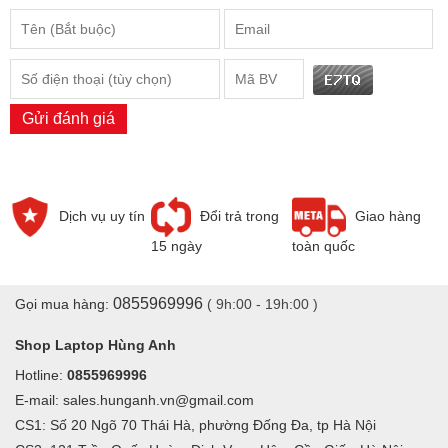
Dịch Vụ:
- Miễn phí công thay thế
màn hình Laptop HP Pavilion 15-EG
EG0505TU EG2059TU EG2062TU EG0541TU EG0542TU 15.6
Inch FHD 1920X1080 IPS
tại cửa hàng Hùng Anh
Gửi đánh giá
- Thay
màn hình Laptop HP Pavilion 15-EG EG0505TU
EG2059TU EG2062TU EG0541TU EG0542TU 15.6 Inch FHD
1920X1080 IPS
tại nhà = Giá Niêm Yết + Dịch vụ
Dịch vụ uy tín
Đổi trả trong
Giao hàng
15 ngày
toàn quốc
0855969996
Gọi mua hàng:
( 9h:00 - 19h:00 )
Shop Laptop Hùng Anh
Hotline:
0855969996
E-mail: sales.hunganh.vn@gmail.com
CS1: Số 20 Ngõ 70 Thái Hà, phường Đống Đa, tp Hà Nội