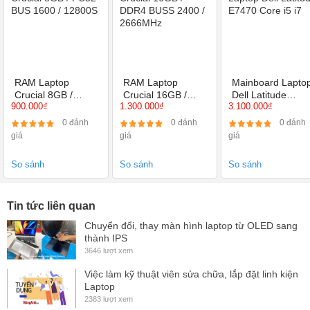
Công nghệ
Đèn led
chiếu sáng
Tấm nền
IPS Góc nhìn rộng
RAM Laptop
RAM Laptop
Mainboard Lapto
Crucial 8GB /
Crucial 16GB /
Dell Latitude
Bề mặt
Nhám chống chói
900.000₫
1.300.000₫
3.100.000₫
PC3L BUS 1600 /
DDR4 BUSS 2400
E7470 Core i5 i7
12800S
/ 2666MHz
0 đánh
0 đánh
0 đánh
Công nghệ
Không cảm ứng
giá
giá
giá
màn hình
So sánh
So sánh
So sánh
Đời máy
HP Pavilion 15-EG EG0505TU EG2059TU
tương thích
EG2062TU EG0541TU EG0542TU
Tin tức liên quan
Bảo Hành
12 Tháng
Chuyển đổi, thay màn hình laptop từ OLED sang
thành IPS
Miễn phí công nắp đặt
Ưu đãi
3646 lượt xem
Kiểm tra tổng thể laptop
Việc làm kỹ thuật viên sửa chữa, lắp đặt linh kiện
Laptop
Ship COD
Toàn quốc
2383 lượt xem