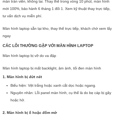
màn tràn viền, không tai. Thay thế trong vòng 10 phút, màn hình
mới 100%, bảo hành 6 tháng 1 đổi 1. Xem kỹ thuật thay trực tiếp,
tư vấn dịch vụ miễn phí.
Màn hình laptop sẵn tại kho, thay thế trực tiếp, khách chờ xem lấy
ngay
CÁC LỖI THƯỜNG GẶP VỚI MÀN HÌNH LAPTOP
Màn hình laptop bị vỡ do va đập
Màn hình laptop bị mất backlight, âm ảnh, tối đen màn hình
1. Màn hình bị đứt nét
Biểu hiện: Vệt trắng hoặc xanh cắt dọc hoặc ngang.
Nguyên nhân: Lỗi panel màn hình, cụ thể là do bẹ cáp bị gãy
hoặc hở.
2. Màn hình bị ố hoặc đốm mờ