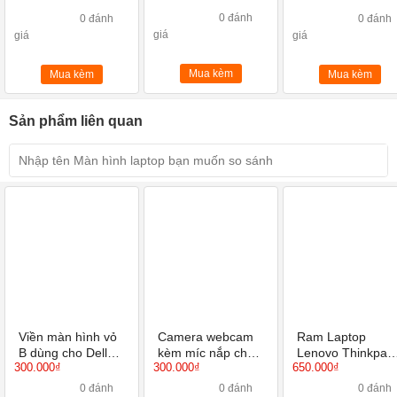
Micro USB,
Lightning 7/8 / X /
0 đánh
0 đánh
0 đánh
Xs / Xr / X Max
giá
giá
giá
Plus / Galaxy S 8/9
v
Mua kèm
Mua kèm
Mua kèm
Sản phẩm liên quan
Viền màn hình vỏ
Camera webcam
Ram Laptop
B dùng cho Dell
kèm míc nắp cho
Lenovo Thinkpad
300.000₫
300.000₫
650.000₫
Latitude E5470
Dell Precision
T460S
mới 100%
3510 3520
0 đánh
0 đánh
0 đánh