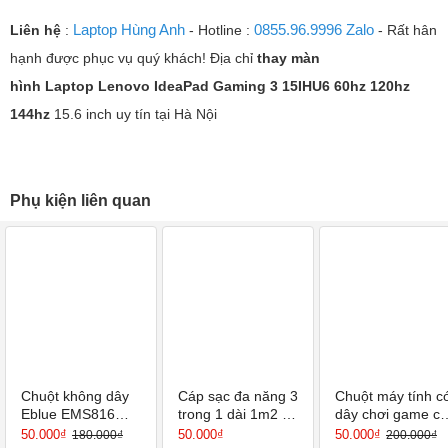
Laptop Hùng Anh
0855.96.9996 Zalo
Liên hệ
:
- Hotline :
- Rất hân
hạnh được phục vụ quý khách! Địa chỉ
thay màn
hình Laptop
Lenovo IdeaPad Gaming 3 15IHU6 60hz 120hz
144hz
15.6 inch uy tín tại Hà Nội
Phụ kiện liên quan
Chuột không dây
Cáp sạc đa năng 3
Chuột máy tính c
Eblue EMS816
trong 1 dài 1m2 từ
dây chơi game có
(USB-Wireless)
USB ra Type C,
dây E-DRA EM60
50.000₫
50.000₫
50.000₫
180.000₫
200.000₫