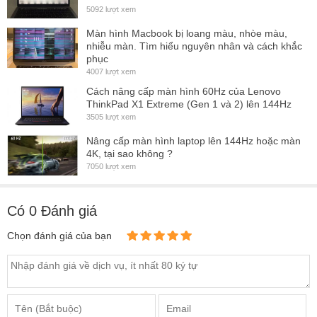
5092 lượt xem
Màn hình Macbook bị loang màu, nhòe màu,
nhiễu màn. Tìm hiểu nguyên nhân và cách khắc
phục
4007 lượt xem
Cách nâng cấp màn hình 60Hz của Lenovo
ThinkPad X1 Extreme (Gen 1 và 2) lên 144Hz
3505 lượt xem
Nâng cấp màn hình laptop lên 144Hz hoặc màn
4K, tại sao không ?
7050 lượt xem
Có
0
Đánh giá
Chọn đánh giá của bạn
Dịch Vụ:
- Miễn phí công thay thế
màn hình Laptop Lenovo