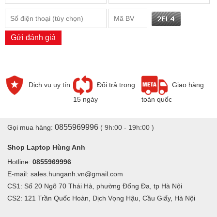
Legion Y7000-15IRH Y7000P
tại cửa hàng Hùng Anh
-
Thay màn hình Laptop Lenovo Legion Y7000-15IRH
Y7000P
tại nhà = Giá Niêm Yết + Dịch vụ
Gửi đánh giá
Thay
màn hình Laptop Lenovo Legion Y7000-15IRH
Y7000P
15.6 inch Full HD ( 1920X1080 )
120hz 144hz
Tấm nền
IPS,loại màn tràn viền, không tai. Thay thế trong vòng 10 phút,
Dịch vụ uy tín
Đổi trả trong
Giao hàng
màn hình mới 100%, bảo hành 6 tháng 1 đổi 1. Xem kỹ thuật thay
15 ngày
toàn quốc
trực tiếp, tư vấn dịch vụ miễn phí.
0855969996
Gọi mua hàng:
( 9h:00 - 19h:00 )
Shop Laptop Hùng Anh
Hotline:
0855969996
E-mail: sales.hunganh.vn@gmail.com
CS1: Số 20 Ngõ 70 Thái Hà, phường Đống Đa, tp Hà Nội
CS2: 121 Trần Quốc Hoàn, Dịch Vọng Hậu, Cầu Giấy, Hà Nội