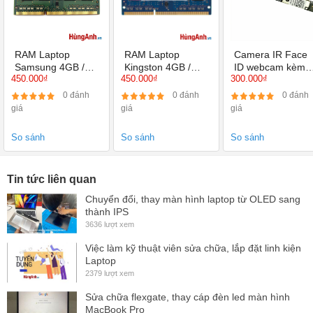
Cáp tín hiệu
30 Pin 40 Pin
Công nghệ chiếu sáng
Đèn led
RAM Laptop
RAM Laptop
Camera IR Face
Tấm nền
IPS
Samsung 4GB /
Kingston 4GB /
ID webcam kèm
450.000₫
450.000₫
300.000₫
PC3L BUS 1600 /
PC3L BUS 1600 /
míc nắp cho Dell
Bề mặt
Nhám chống chói
12800S
12800S
Latitude E5470
0 đánh
0 đánh
0 đánh
5480 5490
giá
giá
giá
Công nghệ màn hình
Không cảm ứng
So sánh
So sánh
So sánh
Đời máy tương thích
Lenovo Legion Y7000-15IRH Y7000P
Độ sáng
250 - 300 Nits
Tin tức liên quan
Miễn phí công nắp đặt
Chuyển đổi, thay màn hình laptop từ OLED sang
Ưu đãi
thành IPS
Kiểm tra tổng thể laptop
3636 lượt xem
Việc làm kỹ thuật viên sửa chữa, lắp đặt linh kiện
Laptop
2379 lượt xem
Sửa chữa flexgate, thay cáp đèn led màn hình
MacBook Pro