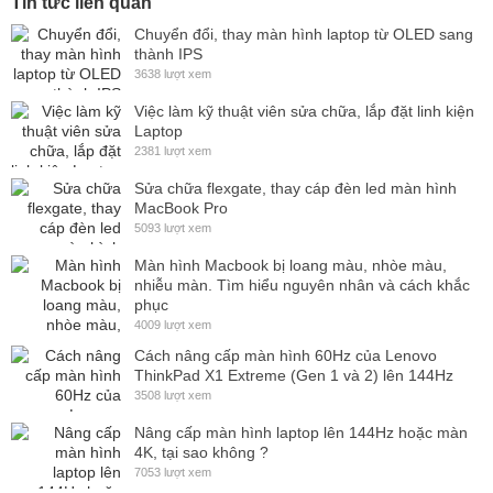
Tin tức liên quan
Chuyển đổi, thay màn hình laptop từ OLED sang
thành IPS
3638 lượt xem
Việc làm kỹ thuật viên sửa chữa, lắp đặt linh kiện
Laptop
2381 lượt xem
Sửa chữa flexgate, thay cáp đèn led màn hình
MacBook Pro
5093 lượt xem
Màn hình Macbook bị loang màu, nhòe màu,
nhiễu màn. Tìm hiểu nguyên nhân và cách khắc
phục
4009 lượt xem
Cách nâng cấp màn hình 60Hz của Lenovo
ThinkPad X1 Extreme (Gen 1 và 2) lên 144Hz
3508 lượt xem
Nâng cấp màn hình laptop lên 144Hz hoặc màn
4K, tại sao không ?
7053 lượt xem