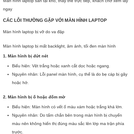
Màn hình laptop sẵn tại kho, thay thế trực tiếp, khách chờ xem lấy
ngay
CÁC LỖI THƯỜNG GẶP VỚI MÀN HÌNH LAPTOP
Màn hình laptop bị vỡ do va đập
Màn hình laptop bị mất backlight, âm ảnh, tối đen màn hình
1. Màn hình bị đứt nét
Biểu hiện: Vệt trắng hoặc xanh cắt dọc hoặc ngang.
Nguyên nhân: Lỗi panel màn hình, cụ thể là do bẹ cáp bị gãy
hoặc hở.
2. Màn hình bị ố hoặc đốm mờ
Biểu hiện: Màn hình có vết ố màu xám hoặc trắng khá lớn.
Nguyên nhân: Do tấm chắn bên trong màn hình bị chuyển
màu nên không hiển thị đúng màu sắc lên lớp ma trận phía
trước.