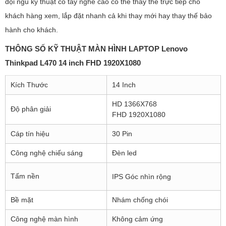
đội ngũ kỹ thuật có tay nghề cao có thể thay thế trực tiếp cho
khách hàng xem, lắp đặt nhanh cả khi thay mới hay thay thế bảo
hành cho khách.
THÔNG SỐ KỸ THUẬT MÀN HÌNH LAPTOP Lenovo
Thinkpad L470 14 inch FHD 1920X1080
Kích Thước
14 Inch
HD 1366X768
Độ phân giải
FHD 1920X1080
Cáp tín hiệu
30 Pin
Công nghệ chiếu sáng
Đèn led
Tấm nền
IPS Góc nhìn rộng
Bề mặt
Nhám chống chói
Công nghệ màn hình
Không cảm ứng