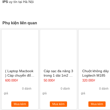
IPS
uy tín tại Hà Nội
Phụ kiện liên quan
( Laptop Macbook
Cáp sạc đa năng 3
Chuột không dây
) Cáp chuyển đổi
trong 1 dài 1m2 từ
Logitech M185
SSK SC103 USB
USB ra Type C,
600.000₫
50.000₫
320.000₫
Type C sang
Micro USB,
HDMI, USB 3.0,
Lightning 7/8 / X /
0 đánh
0 đánh
0 đánh
thẻ SD
Xs / Xr / X Max
giá
giá
giá
Plus / Galaxy S 8/9
v
Mua kèm
Mua kèm
Mua kèm