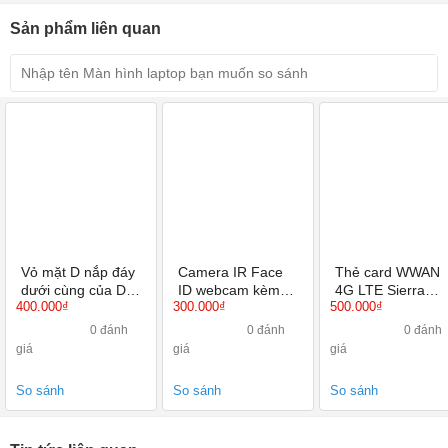
Sản phẩm liên quan
Vỏ mặt D nắp đáy
Camera IR Face
Thẻ card WWAN
dưới cùng của Dell
ID webcam kèm
4G LTE Sierra
400.000₫
300.000₫
500.000₫
Latitude 5480
míc nắp cho Dell
Wireless EM7455
5490 new
Latitude E5470
dùng cho DELL
0 đánh
0 đánh
0 đánh
5480 5490
giá
giá
giá
So sánh
So sánh
So sánh