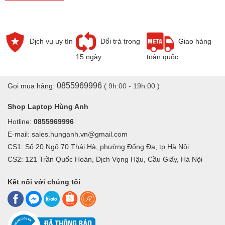
Dịch vụ uy tín
Đổi trả trong
Giao hàng
15 ngày
toàn quốc
Màn hình laptop bị vỡ do va đập
0855969996
Gọi mua hàng:
( 9h:00 - 19h:00 )
Shop Laptop Hùng Anh
Hotline:
0855969996
E-mail: sales.hunganh.vn@gmail.com
CS1: Số 20 Ngõ 70 Thái Hà, phường Đống Đa, tp Hà Nội
CS2: 121 Trần Quốc Hoàn, Dịch Vọng Hậu, Cầu Giấy, Hà Nội
Kết nối với chúng tôi