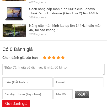
9 Tháng
6 Tháng
9 Tháng
9 Tháng
Cách nâng cấp màn hình 60Hz của Lenovo
hành
ThinkPad X1 Extreme (Gen 1 và 2) lên 144Hz
3509 lượt xem
Miễn phí
Miễn phí
Miễn phí
Miễn phí
Nâng cấp màn hình laptop lên 144Hz hoặc màn
công nắp
công nắp
công nắp
công nắp
4K, tại sao không ?
đặt
đặt
đặt
đặt
7053 lượt xem
Ưu đãi
Kiểm tra
Kiểm tra
Kiểm tra
Kiểm tra
Có
0
Đánh giá
tổng thể
tổng thể
tổng thể
tổng thể
laptop
laptop
laptop
laptop
Chọn đánh giá của bạn
CÁC LỖI THƯỜNG GẶP VỚI MÀN HÌNH LAPTOP
Gửi đánh giá