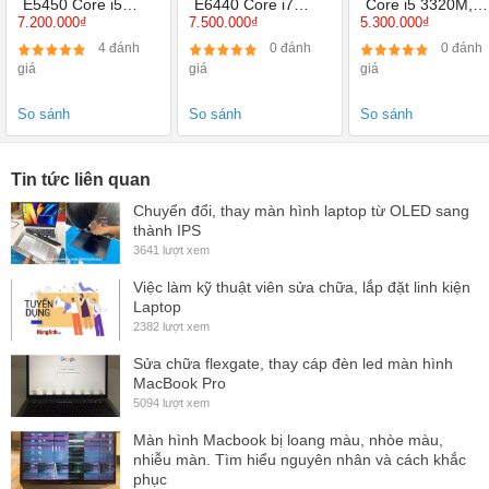
120GB, 14 inch,
120GB, 14 inch
250GB, 15.6 Inch
IPS Góc
4 đánh
0 đánh
0 đánh
HD Graphics 5500
HD, HD 4600 +
HD Graphics 400
giá
giá
giá
nhìn rộng
AMD 8690M
Tấm nền
TN
TN
TN
Màu sắc
So sánh
So sánh
So sánh
đậm hơn
màn TN
Tin tức liên quan
Chuyển đổi, thay màn hình laptop từ OLED sang
Nhám
Nhám
Nhám
thành IPS
Nhám
Bề mặt
chống
chống
chống
3641 lượt xem
chống chói
chói
chói
chói
Việc làm kỹ thuật viên sửa chữa, lắp đặt linh kiện
Laptop
Công
2382 lượt xem
nghệ
Không
Không
Không
Không cảm
màn
cảm ứng
cảm ứng
cảm ứng
ứng
Sửa chữa flexgate, thay cáp đèn led màn hình
hình
MacBook Pro
5094 lượt xem
Đời máy
Laptop
Laptop
Laptop
Laptop
Màn hình Macbook bị loang màu, nhòe màu,
tương
Sản xuất
Sản xuất
Sản xuất
Sản xuất
nhiễu màn. Tìm hiểu nguyên nhân và cách khắc
thích
từ 2014
từ 2014
từ 2014
từ 2014
phục
4012 lượt xem
Bảo