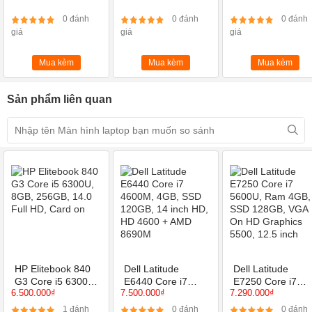
Chuẩn N Tốc Độ
Cáp tín hiệu
40 Pin
300Mbps
0 đánh
0 đánh
0 đánh
Công nghệ chiếu sáng
Đèn led
giá
giá
giá
Mua kèm
Mua kèm
Mua kèm
Tấm nền
IPS Góc nhìn rộng
Bề mặt
Nhám chống chói
Sản phẩm liên quan
Công nghệ màn hình
Không cảm ứng
Đời máy tương thích
các dòng gaming
Độ Sáng
250-300 Nits
Miễn phí công nắp đặt
Ưu đãi
Kiểm tra tổng thể laptop
Ship COD
Toàn quốc
HP Elitebook 840
Dell Latitude
Dell Latitude
G3 Core i5 6300U,
E6440 Core i7
E7250 Core i7
6.500.000₫
7.500.000₫
7.290.000₫
8GB, 256GB, 14.0
4600M, 4GB, SSD
5600U, Ram 4GB
Full HD, Card on
120GB, 14 inch
SSD 128GB, VGA
1 đánh
0 đánh
0 đánh