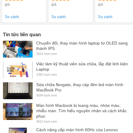
HD, HD 4600 +
On HD Graphics
giá
giá
giá
AMD 8690M
5500, 12.5 inch
So sánh
So sánh
So sánh
Tin tức liên quan
Chuyển đổi, thay màn hình laptop từ OLED sang
thành IPS
3641 lượt xem
Việc làm kỹ thuật viên sửa chữa, lắp đặt linh kiện
Laptop
2382 lượt xem
Dịch Vụ:
Sửa chữa flexgate, thay cáp đèn led màn hình
MacBook Pro
- Miễn phí công thay thế
màn hình Laptop MSI GF75 Thin 10SD
5094 lượt xem
10SC FHD144HZ
tại cửa hàng Hùng Anh
Màn hình Macbook bị loang màu, nhòe màu,
- Thay
màn hình Laptop MSI GF75 Thin 10SD 10SC
nhiễu màn. Tìm hiểu nguyên nhân và cách khắc
phục
FHD144HZ
tại nhà = Giá Niêm Yết + Dịch vụ
4012 lượt xem
Cách nâng cấp màn hình 60Hz của Lenovo