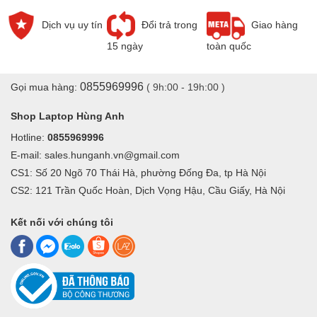
Dịch vụ uy tín
Đổi trả trong
Giao hàng
15 ngày
toàn quốc
0855969996
Gọi mua hàng:
( 9h:00 - 19h:00 )
Shop Laptop Hùng Anh
Hotline:
0855969996
E-mail: sales.hunganh.vn@gmail.com
CS1: Số 20 Ngõ 70 Thái Hà, phường Đống Đa, tp Hà Nội
CS2: 121 Trần Quốc Hoàn, Dịch Vọng Hậu, Cầu Giấy, Hà Nội
Màn hình laptop bị mất backlight, âm ảnh, tối đen màn hình
1. Màn hình bị đứt nét
Kết nối với chúng tôi
Biểu hiện: Vệt trắng hoặc xanh cắt dọc hoặc ngang.
Nguyên nhân: Lỗi panel màn hình, cụ thể là do bẹ cáp bị gãy
hoặc hở.