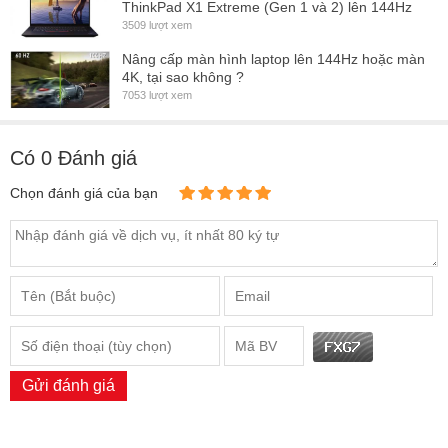
ThinkPad X1 Extreme (Gen 1 và 2) lên 144Hz
3509 lượt xem
Nâng cấp màn hình laptop lên 144Hz hoặc màn
4K, tại sao không ?
7053 lượt xem
Có
0
Đánh giá
Chọn đánh giá của bạn
Màn hình laptop sẵn tại kho, thay thế trực tiếp, khách chờ xem lấy
ngay
CÁC LỖI THƯỜNG GẶP VỚI MÀN HÌNH LAPTOP
Gửi đánh giá
Màn hình laptop bị vỡ do va đập