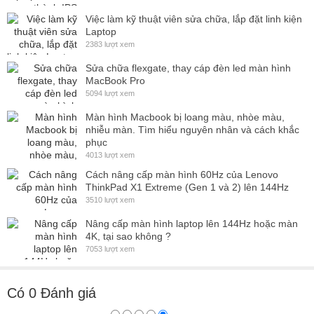
Việc làm kỹ thuật viên sửa chữa, lắp đặt linh kiện
Laptop
2383 lượt xem
Sửa chữa flexgate, thay cáp đèn led màn hình
MacBook Pro
5094 lượt xem
Màn hình Macbook bị loang màu, nhòe màu,
nhiễu màn. Tìm hiểu nguyên nhân và cách khắc
phục
4013 lượt xem
Cách nâng cấp màn hình 60Hz của Lenovo
ThinkPad X1 Extreme (Gen 1 và 2) lên 144Hz
3510 lượt xem
Nâng cấp màn hình laptop lên 144Hz hoặc màn
4K, tại sao không ?
7053 lượt xem
Có
0
Đánh giá