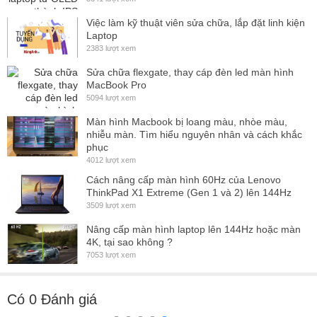
Việc làm kỹ thuật viên sửa chữa, lắp đặt linh kiện
Laptop
2383 lượt xem
Sửa chữa flexgate, thay cáp đèn led màn hình
MacBook Pro
5094 lượt xem
Màn hình Macbook bị loang màu, nhòe màu,
nhiễu màn. Tìm hiểu nguyên nhân và cách khắc
phục
4012 lượt xem
Cách nâng cấp màn hình 60Hz của Lenovo
ThinkPad X1 Extreme (Gen 1 và 2) lên 144Hz
3509 lượt xem
Nâng cấp màn hình laptop lên 144Hz hoặc màn
4K, tại sao không ?
7053 lượt xem
Có
0
Đánh giá