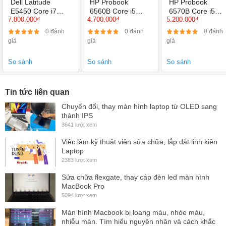
Dell Latitude
HP Probook
HP Probook
E5450 Core i7
6560B Core i5
6570B Core i5
7.800.000₫
4.700.000₫
5.200.000₫
5600U, 4GB,
2430M, Ram 4GB/
3320M, Ram 4GB
120GB, 14 inch,
SSD 120GB/ HD
SSD 120GB/ HD
0 đánh
0 đánh
0 đánh
HD 5500
Graphics 3000
Graphics 4000
giá
giá
giá
So sánh
So sánh
So sánh
Tin tức liên quan
Chuyển đổi, thay màn hình laptop từ OLED sang
thành IPS
3641 lượt xem
Việc làm kỹ thuật viên sửa chữa, lắp đặt linh kiện
Laptop
2383 lượt xem
Sửa chữa flexgate, thay cáp đèn led màn hình
MacBook Pro
5094 lượt xem
Màn hình Macbook bị loang màu, nhòe màu,
nhiễu màn. Tìm hiểu nguyên nhân và cách khắc