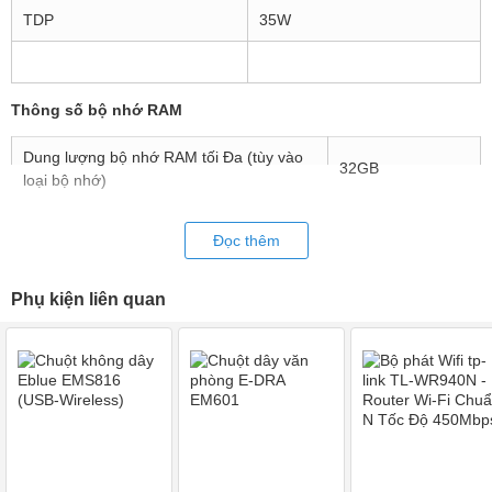
TDP
35W
Thông số bộ nhớ RAM
Dung lượng bộ nhớ RAM tối Đa (tùy vào
32GB
loại bộ nhớ)
DDR3/L/-RS
Các loại bộ nhớ
Đọc thêm
1333/1600
2
Số Kênh Bộ Nhớ Tối Đa
Phụ kiện liên quan
Băng thông bộ nhớ tối đa
25.6 GB/s
Hỗ trợ Bộ nhớ ECC
Không
Đồ họa bộ xử lý