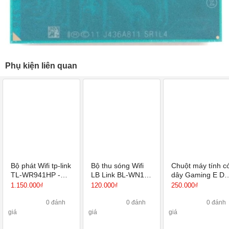
Phụ kiện liên quan
Bộ phát Wifi tp-link
Bộ thu sóng Wifi
Chuột máy tính c
TL-WR941HP -
LB Link BL-WN151
dây Gaming E Dr
Router Wi-Fi
Hàng chính hãng
EM6102 ( 6 nút, 
1.150.000₫
120.000₫
250.000₫
Chuẩn N Tốc Độ
màu )
450Mbps
0 đánh
0 đánh
0 đánh
giá
giá
giá