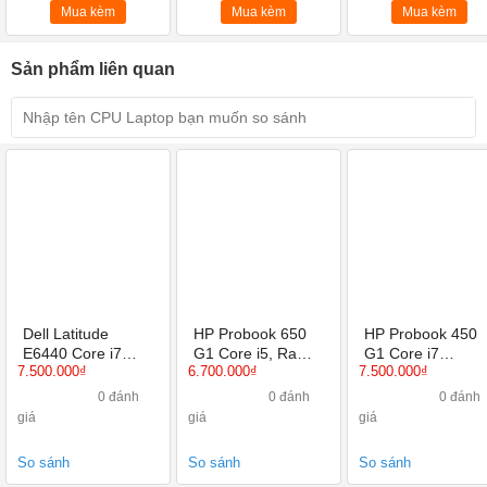
Mua kèm
Mua kèm
Mua kèm
Sản phẩm liên quan
Dell Latitude
HP Probook 650
HP Probook 450
E6440 Core i7
G1 Core i5, Ram
G1 Core i7
7.500.000₫
6.700.000₫
7.500.000₫
4600M, 4GB, SSD
4GB, HDD 320GB,
4600M, Ram 4GB
120GB, 14 inch
15.6 inch, HD
HDD 320GB, 15.
0 đánh
0 đánh
0 đánh
HD, HD 4600 +
Graphics 4600
inch, HD Graphic
giá
giá
giá
AMD 8690M
4600
So sánh
So sánh
So sánh