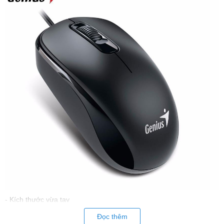
- Kích thước vừa tay
- Tương thích nhiều hệ điều hành
Đọc thêm
- Chất liệu nhựa - Độ phân giải: 1200 DPI