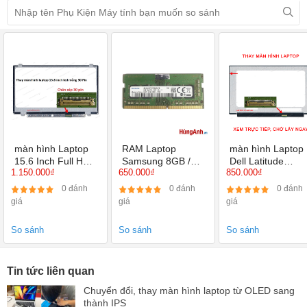
màn hình Laptop
RAM Laptop
màn hình Laptop
15.6 Inch Full HD (
Samsung 8GB /
Dell Latitude
1.150.000₫
650.000₫
850.000₫
1920x1080 ) TN
DDR4 BUS 2133 /
E5570 15.6 inch
Led mỏng 30 Pin
2400
HD, HD+, Full HD
0 đánh
0 đánh
0 đánh
Full HD IPS
giá
giá
giá
So sánh
So sánh
So sánh
Tin tức liên quan
Chuyển đổi, thay màn hình laptop từ OLED sang
thành IPS
3644 lượt xem