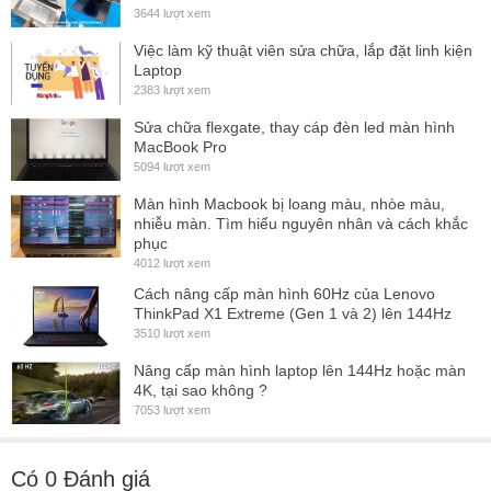
Việc làm kỹ thuật viên sửa chữa, lắp đặt linh kiện
Laptop
2383 lượt xem
Sửa chữa flexgate, thay cáp đèn led màn hình
MacBook Pro
5094 lượt xem
Màn hình Macbook bị loang màu, nhòe màu,
nhiễu màn. Tìm hiểu nguyên nhân và cách khắc
phục
4012 lượt xem
Cách nâng cấp màn hình 60Hz của Lenovo
ThinkPad X1 Extreme (Gen 1 và 2) lên 144Hz
3510 lượt xem
Nâng cấp màn hình laptop lên 144Hz hoặc màn
4K, tại sao không ?
7053 lượt xem
Có
0
Đánh giá
Chọn đánh giá của bạn