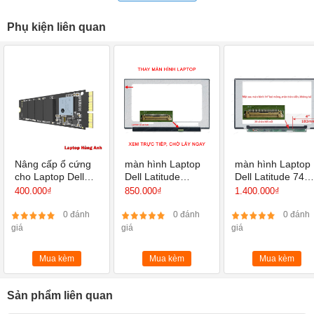
Phụ kiện liên quan
- Kích thước (cm): 13.5 x10 x4
- Trọng lượng (Kg): 0.11 - Màu: Đen
Nâng cấp ổ cứng
màn hình Laptop
màn hình Laptop
cho Laptop Dell
Dell Latitude
Dell Latitude 748
Precision 7510
E5570 15.6 inch
14 inch Full HD
400.000₫
850.000₫
1.400.000₫
HD, HD+, Full HD,
IPS, màn tràn viề
Full HD IPS
0 đánh
0 đánh
0 đánh
giá
giá
giá
Mua kèm
Mua kèm
Mua kèm
Sản phẩm liên quan