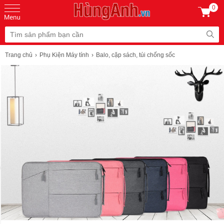
0
Trang chủ
Phụ Kiện Máy tính
Balo, cặp sách, túi chống sốc