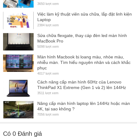
14"
37.5
2.5
26.5
3650 lượt xem
Việc làm kỹ thuật viên sửa chữa, lắp đặt linh kiện
15"
42
2.5
30
Laptop
2384 lượt xem
Sửa chữa flexgate, thay cáp đèn led màn hình
MacBook Pro
5098 lượt xem
Màn hình Macbook bị loang màu, nhòe màu,
nhiễu màn. Tìm hiểu nguyên nhân và cách khắc
phục
4017 lượt xem
Cách nâng cấp màn hình 60Hz của Lenovo
ThinkPad X1 Extreme (Gen 1 và 2) lên 144Hz
3511 lượt xem
Nâng cấp màn hình laptop lên 144Hz hoặc màn
4K, tại sao không ?
7056 lượt xem
Có
0
Đánh giá