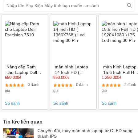
vải chống thấm nước có lớp lót lông tuyết mềm mại, đảm bảo
độ dày dặn, bền đẹp. Chất liệu này chống ẩm, chống thấm
nước tốt đảm bảo giữ cho chiếc laptop của bạn được bảo vệ
tối ưu nhất.
Túi có 1 ngăn đựng được trang bị lớp mút đệm êm ái, chống
sốc tốt cho lý tưởng giúp bảo vệ chiếc laptop của bạn khỏi
những va đập, chấn động và trầy xước.
Túi có kích thước nhỏ gọn, vừa với laptop với các kích thước
Nâng cấp Ram
màn hình Laptop
màn hình Laptop
cho Laptop Dell
14 Inch HD (
15.6 Inch Full HD 
phù hợp giúp giữ chặt và bảo vệ máy tốt hơn.
650.000₫
950.000₫
1.250.000₫
Precision 7510
1366X768 ) Led
1920X1080 ) IPS
mỏng 30 Pin
Led mỏng 30 Pin
Phía trước có các ngăn kéo nhỏ thích hợp chứa cáp sạc - tai
0 đánh
0 đánh
2 đánh
giá
giá
giá
nghe - note nhỏ mang theo, tiện lợi khi sử dụng.
So sánh
So sánh
So sánh
Size
Dài (cm)
Rộng (cm)
Cao (cm)
11" - 12"
32
2.5
22
Tin tức liên quan
13"
35.5
2.5
26
Chuyển đổi, thay màn hình laptop từ OLED sang
thành IPS