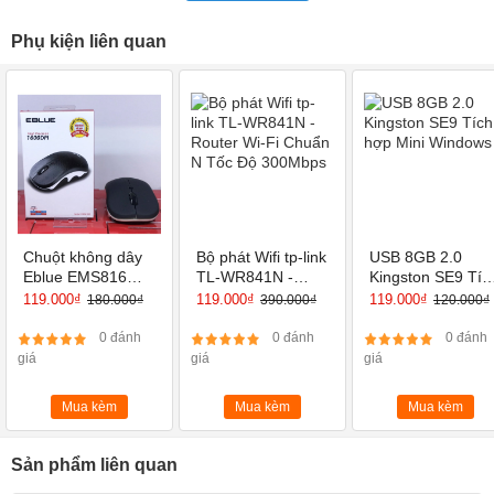
Phụ kiện liên quan
Chuột không dây
Bộ phát Wifi tp-link
USB 8GB 2.0
Eblue EMS816
TL-WR841N -
Kingston SE9 Tíc
(USB-Wireless)
Router Wi-Fi
hợp Mini Window
119.000₫
119.000₫
119.000₫
180.000₫
390.000₫
120.000₫
Chuẩn N Tốc Độ
300Mbps
0 đánh
0 đánh
0 đánh
giá
giá
giá
Mua kèm
Mua kèm
Mua kèm
Sản phẩm liên quan
Túi Chống Sốc Macbook Laptop - Xám được may từ chất liệu