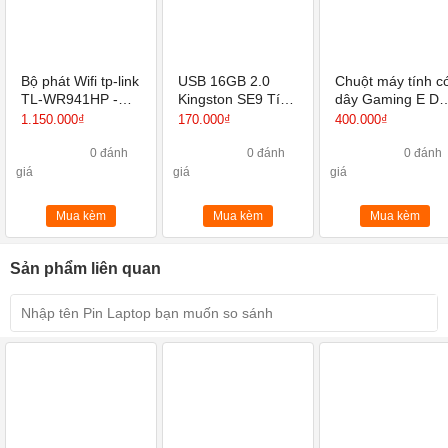
Bộ phát Wifi tp-link
USB 16GB 2.0
Chuột máy tính c
TL-WR941HP -
Kingston SE9 Tích
dây Gaming E Dr
Router Wi-Fi
hợp Mini Windows
EM614
1.150.000₫
170.000₫
400.000₫
Chuẩn N Tốc Độ
450Mbps
0 đánh
0 đánh
0 đánh
giá
giá
giá
Mua kèm
Mua kèm
Mua kèm
Sản phẩm liên quan