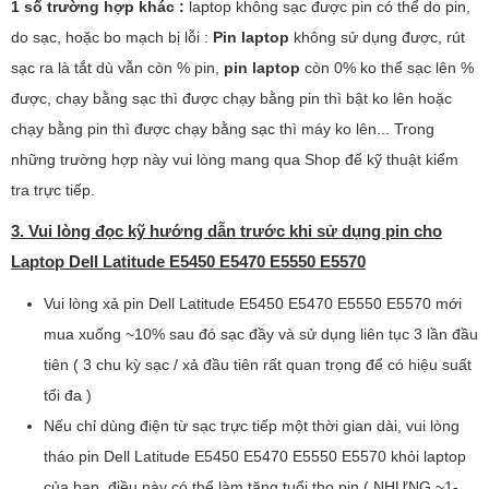
1 số trường hợp khác :
laptop không sạc được pin có thể do pin,
do sạc, hoặc bo mạch bị lỗi :
Pin laptop
không sử dụng được, rút
sạc ra là tắt dù vẫn còn % pin,
pin laptop
còn 0% ko thể sạc lên %
được, chạy bằng sạc thì được chạy bằng pin thì bật ko lên hoặc
chạy bằng pin thì được chạy bằng sạc thì máy ko lên... Trong
những trường hợp này vui lòng mang qua Shop để kỹ thuật kiểm
tra trực tiếp.
3. Vui lòng đọc kỹ hướng dẫn trước khi sử dụng pin cho
Laptop Dell Latitude E5450 E5470 E5550 E5570
Vui lòng xả pin Dell Latitude E5450 E5470 E5550 E5570 mới
mua xuống ~10% sau đó sạc đầy và sử dụng liên tục 3 lần đầu
tiên ( 3 chu kỳ sạc / xả đầu tiên rất quan trọng để có hiệu suất
tối đa )
Nếu chỉ dùng điện từ sạc trực tiếp một thời gian dài, vui lòng
tháo pin Dell Latitude E5450 E5470 E5550 E5570 khỏi laptop
của bạn, điều này có thể làm tăng tuổi thọ pin ( NHƯNG ~1-