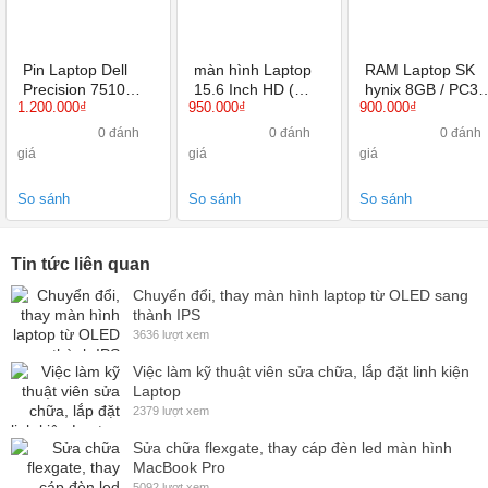
Pin Laptop Dell
màn hình Laptop
RAM Laptop SK
Precision 7510
15.6 Inch HD (
hynix 8GB / PC3L
1.200.000₫
950.000₫
900.000₫
chính hãng
1366X768 ) Led
BUS 1600 /
mỏng 30 Pin
12800S
0 đánh
0 đánh
0 đánh
giá
giá
giá
So sánh
So sánh
So sánh
Tin tức liên quan
Chuyển đổi, thay màn hình laptop từ OLED sang
thành IPS
3636 lượt xem
Việc làm kỹ thuật viên sửa chữa, lắp đặt linh kiện
Laptop
2379 lượt xem
Sửa chữa flexgate, thay cáp đèn led màn hình
MacBook Pro
5092 lượt xem