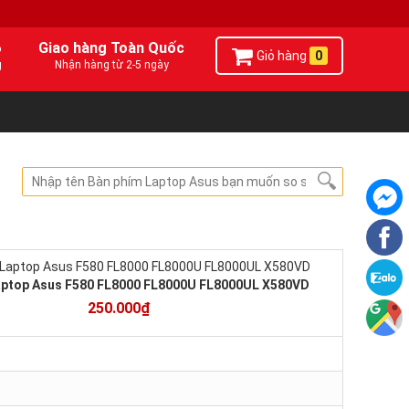
6
Giao hàng Toàn Quốc
Giỏ hàng
0
g
Nhận hàng từ 2-5 ngày
aptop Asus F580 FL8000 FL8000U FL8000UL X580VD
250.000₫