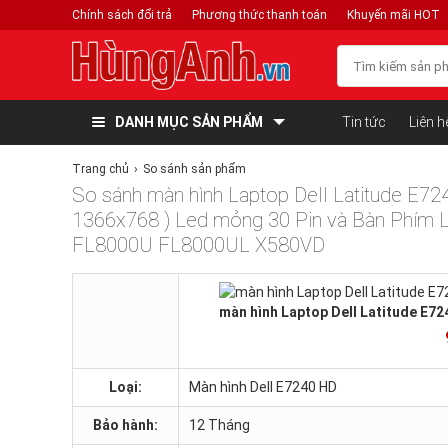
Chính sách đổi trả
Phương thức thanh toán
Khuyến mãi HOT
DANH MỤC SẢN PHẨM
Tin tức
Liên h
Trang chủ
So sánh sản phẩm
So sánh màn hình Laptop Dell Latitude E724
1366x768 ) Led mỏng 30 Pin và Bàn Phím 
FL8000U FL8000UL X580VD
màn hình Laptop Dell Latitude E72
Loại:
Màn hình Dell E7240 HD
Bảo hành:
12 Tháng