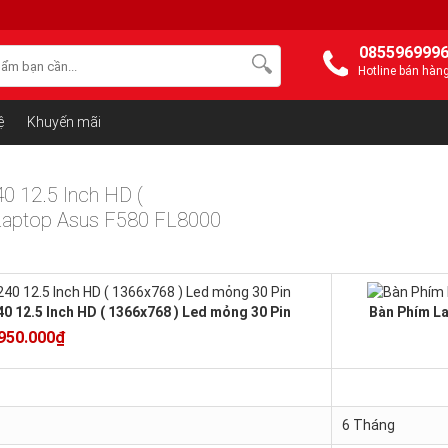
085596999
Hotline bán hàn
ệ
Khuyến mãi
0 12.5 Inch HD (
Laptop Asus F580 FL8000
40 12.5 Inch HD ( 1366x768 ) Led mỏng 30 Pin
Bàn Phím L
950.000₫
6 Tháng