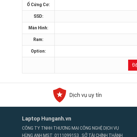
Ổ Cứng Cơ:
SSD:
Màn Hình:
Ram:
Option:
Đặ
Dịch vụ uy tín
Laptop Hunganh.vn
CÔNG TY TNHH THƯƠNG MẠI CÔNG NGHỆ DỊCH VỤ
HÙNG ANH MST: 0111099153 . SỞ TÀI CHÍNH THÀNH