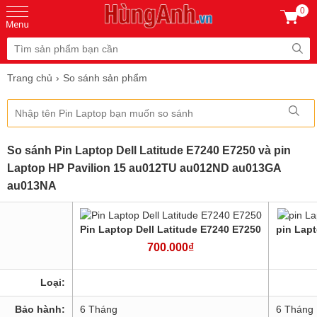
0
Trang chủ
So sánh sản phẩm
So sánh Pin Laptop Dell Latitude E7240 E7250 và pin
Laptop HP Pavilion 15 au012TU au012ND au013GA
au013NA
Pin Laptop Dell Latitude E7240 E7250
pin Lap
700.000₫
Loại:
Bảo hành:
6 Tháng
6 Tháng