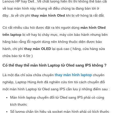
Lenovo HP hay Dell...Về chất lượng hiển thì thì không thể bàn cãi
về loại màn hình này nhưng về điều chúng ta đang bàn tới ở
đây...là về chi phí
thay màn hình Oled
khi bị vỡ hỏng là rất đắt.
Có rất nhiều câu hỏi được đặt ra khi người dùng
màn hình Oled
trên laptop
bị vỡ hay bị chảy mực, máy còn bảo hành nhưng bên
hãng bảo rằng lỗi người dùng nên không thuộc diện được bảo
hành, chi phí
thay màn OLED
lại quá cao ( hãng, cửa hàng sửa
chữa báo từ 4-5tr )
Có thể thay thế màn hình Laptop từ Oled sang IPS không ?
thay màn hình laptop
Là một địa chỉ sửa chữa chuyên
chuyên
nghiệp, Laptop Hùng Anh đã nghiên cứu tìm tòi cách chuyển đổi
một màn hình Laptop từ Oled sang IPS cần lưu ý những điểm sau :
Màn hình laptop chuyển đổi từ Oled sang IPS phải có cùng
kích thước
Số lượng chân tín hiệu và socket màn hình phải có kích thước