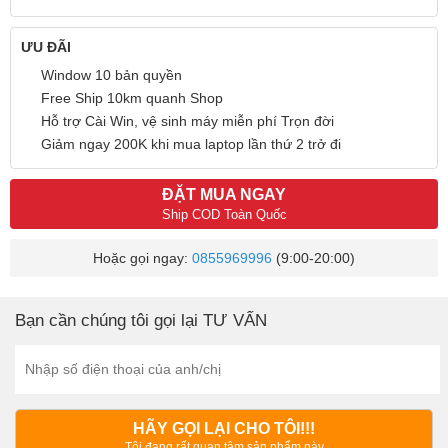
ƯU ĐÃI
Window 10 bản quyền
Free Ship 10km quanh Shop
Hỗ trợ Cài Win, vệ sinh máy miễn phí Trọn đời
Giảm ngay 200K khi mua laptop lần thứ 2 trở đi
ĐẶT MUA NGAY
Ship COD Toàn Quốc
Hoặc gọi ngay:
0855969996
(9:00-20:00)
Bạn cần chúng tôi gọi lại TƯ VẤN
HÃY GỌI LẠI CHO TÔI!!!
Tôi đang rất quan tâm sản phẩm này