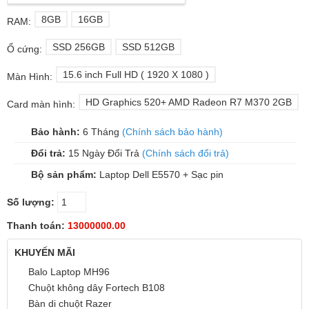
8GB
16GB
RAM:
SSD 256GB
SSD 512GB
Ổ cứng:
15.6 inch Full HD ( 1920 X 1080 )
Màn Hình:
HD Graphics 520+ AMD Radeon R7 M370 2GB
Card màn hình:
Bảo hành:
6 Tháng
(Chính sách bảo hành)
Đổi trả:
15 Ngày Đổi Trả
(Chính sách đổi trả)
Bộ sản phẩm:
Laptop Dell E5570 + Sạc pin
Số lượng:
Thanh toán:
13000000.00
KHUYẾN MÃI
Balo Laptop MH96
Chuột không dây Fortech B108
Bàn di chuột Razer