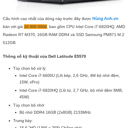
Hùng Anh.vn
Cấu hình cao nhất của dòng này trước đây được
bán với giá
15.900.000đ
, bao gồm CPU Intel Core i7-6820HQ, AMD
Radeon R7 M370, 16GB RAM DDR4 và SSD Samsung PM871 M.2
512GB.
Thông số kỹ thuật của Dell Latitude E5570
Tùy chọn bộ xử lý:
Intel Core i7-6600U (Lõi kép, 2,6 GHz, 4M bộ nhớ đệm,
15W, vPro)
Intel Core i7-6820HQ (Lõi tứ, 2,7 GHz, bộ nhớ đệm 8MB,
45W)
Tùy chọn bộ nhớ:
Bộ nhớ DDR4 16GB (2x8GB) 2133MHz
Trưng bày:
15,6 ”HD (1366 x 768) Chống chói