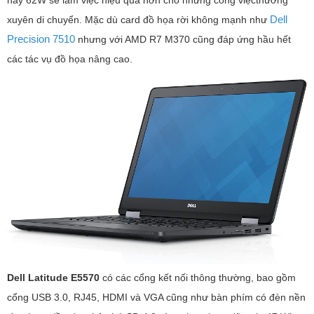
này 62W sẽ làm việc hiệu quả hơn cho những công việcthường
Dell
xuyên di chuyển. Mặc dù card đồ họa rời không mạnh như
Precision 7510
nhưng với AMD R7 M370 cũng đáp ứng hầu hết
các tác vụ đồ họa nâng cao.
Dell Latitude E5570
có các cổng kết nối thông thường, bao gồm
cổng USB 3.0, RJ45, HDMI và VGA cũng như bàn phím có đèn nền