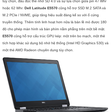
tùy chọn, đầu đọc thẻ nhớ SD 4.0 và sự lựa chọn giữa pin 47 Whr
hoặc 62 Whr.
Dell Latitude E5570
cũng hỗ trợ SSD M.2 SATA và
M.2 PCIe / NVME, giúp tăng hiệu suất đáng kể so với ổ cứng
truyền thống. Thêm tính linh hoạt hơn nữa là bản lề mỏ được 180
độ cho phép màn hình và bàn phím nằm phẳng trên một bề mặt.
E5570
cũng hỗ trợ cấu trúc GPU kép: một trên bo mạch, một thẻ
tích hợp khác sử dụng bộ nhớ hệ thống (Intel HD Graphics 530) và
một thẻ AMD Radeon chuyên dụng tùy chọn.