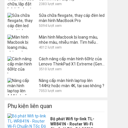
2383 lượt xem
Sửa chữa flexgate, thay cáp đèn led
màn hình MacBook Pro
5094 lượt xem
Màn hình Macbook bị loang màu,
nhòe màu, nhiễu màn. Tìm hiểu
nguyên nhân và cách khắc phục
4012 lượt xem
Cách nâng cấp màn hình 60Hz của
Lenovo ThinkPad X1 Extreme (Gen
1 và 2) lên 144Hz
3510 lượt xem
Nâng cấp màn hình laptop lên
144Hz hoặc màn 4K, tại sao không ?
7053 lượt xem
Phụ kiện liên quan
Bộ phát Wifi tp-link TL-
WR841N - Router Wi-Fi