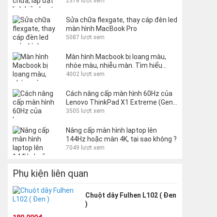
2378 lượt xem
Sửa chữa flexgate, thay cáp đèn led
màn hình MacBook Pro
5087 lượt xem
Màn hình Macbook bị loang màu,
nhòe màu, nhiễu màn. Tìm hiểu
nguyên nhân và cách khắc phục
4002 lượt xem
Cách nâng cấp màn hình 60Hz của
Lenovo ThinkPad X1 Extreme (Gen
1 và 2) lên 144Hz
3505 lượt xem
Nâng cấp màn hình laptop lên
144Hz hoặc màn 4K, tại sao không ?
7049 lượt xem
Phụ kiện liên quan
Chuột dây Fulhen L102 ( Đen
)