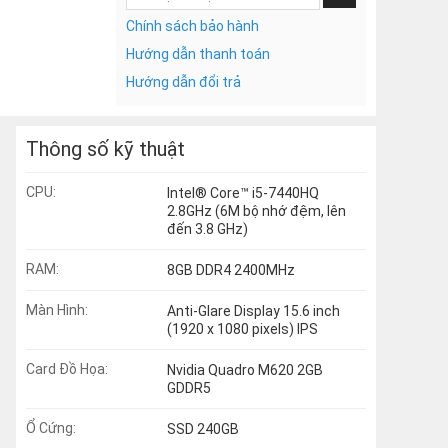
Chính sách bảo hành
Hướng dẫn thanh toán
Hướng dẫn đổi trả
Thông số kỹ thuật
CPU:
Intel® Core™ i5-7440HQ
2.8GHz (6M bộ nhớ đệm, lên
đến 3.8 GHz)
RAM:
8GB DDR4 2400MHz
Màn Hình:
Anti-Glare Display 15.6 inch
(1920 x 1080 pixels) IPS
Card Đồ Họa:
Nvidia Quadro M620 2GB
GDDR5
Ổ Cứng:
SSD 240GB