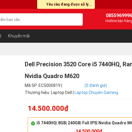
Yêu cầu đang được xử lý...
085596999
Hotline bán hàn
ệ
Khuyến mãi
Dell Precision 3520 Core i5 7440HQ, Ra
Nvidia Quadro M620
Mã SP: ECS000819 |
(0 đánh giá)
Thương hiệu: Laptop Dell |
Laptop Chuyên Gaming
14.500.000₫
i5 7440HQ| 8GB| 240GB| Full IPS| Nvidia Quadro 
14.500.000₫