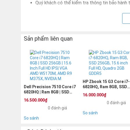
Quý khách có thể kiểm tra thông tin bảo hành t
check
Bảo hành trong các trường hợp do máy tự phát 
KHÔNG bảo hành nếu lỗi là do người dùng như r
máy.
Sản phẩm liên quan
QUÝ KHÁCH VUI LÒNG KIỂM TRA SẢN PHẨM TRƯỚC
máy nếu quý khách có thắc mắc vui lòng liên hệ qu
HP Zbook 15 G3 Core i7-
Dell Precision 7510 Core i7
6820HQ, Ram 8GB, SSD
6820HQ | Ram 8GB | SSD
256GB, 15.6 inch Full HD,
16.000.000₫
256GB | 15.6 Inch Full HD IPS|
Quadro 2GB GDDR5
16.500.000₫
VGA AMD W5170M, AMD R9
0 đánh giá
M375X, NVIDIA M
0 đánh giá
So sánh
So sánh