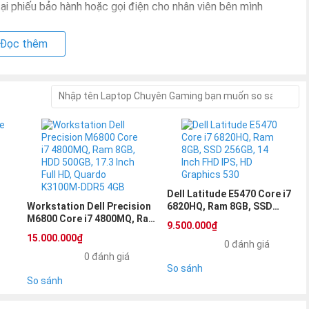
ại phiếu bảo hành hoặc gọi điện cho nhân viên bên mình
Đọc thêm
sinh ( Chấp nhận bảo hành cả cháy nổ )
ơi vỡ, móp méo, nước, hơi ẩm, côn trùng ,chất lỏng trong
 KHI NHẬN ĐỂ TRÁNH RỦI DO. Trong quá trình nhận
a số Hotline :
0855.96.9996
Zalo, Facebook
Dell Latitude E5470 Core i7
Workstation Dell Precision
6820HQ, Ram 8GB, SSD
M6800 Core i7 4800MQ, Ram
256GB, 14 Inch FHD IPS, HD
9.500.000₫
8GB, HDD 500GB, 17.3 Inch
Graphics 530
15.000.000₫
Full HD, Quardo K3100M-
0 đánh giá
DDR5 4GB
0 đánh giá
So sánh
So sánh