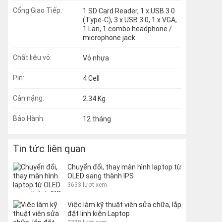
Cổng Giao Tiếp:
1 SD Card Reader, 1 x USB 3.0
(Type-C), 3 x USB 3.0, 1 x VGA,
1 Lan, 1 combo headphone /
microphone jack
Chất liệu vỏ:
Vỏ nhựa
Pin:
4 Cell
Cân nặng:
2.34 Kg
Bảo Hành:
12 tháng
Tin tức liên quan
Chuyển đổi, thay màn hình laptop từ
OLED sang thành IPS
3633 lượt xem
Việc làm kỹ thuật viên sửa chữa, lắp
đặt linh kiện Laptop