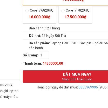
Core i7 6820HQ
Core i7 7820HQ
16.000.000₫
17.500.000₫
Bảo hành:
12 Tháng
Đổi trả:
15 Ngày Đổi Trả
Bộ sản phẩm:
Laptop Dell 3520 + Sạc pin + phiếu ba
bảo hành
Số lượng:
Thanh toán:
14500000.00
ĐẶT MUA NGAY
Ship COD Toàn Quốc
ời NVIDIA
Hoặc gọi ngay để đặt mua:
0855969996
(9:00-
nh giá laptop
́, máy móc,