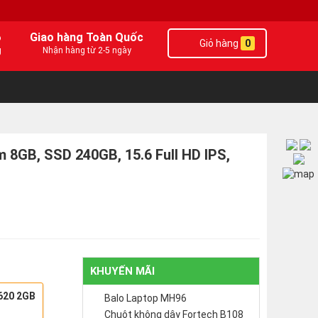
6
Giao hàng Toàn Quốc
Giỏ hàng
0
g
Nhận hàng từ 2-5 ngày
m 8GB, SSD 240GB, 15.6 Full HD IPS,
KHUYẾN MÃI
M620 2GB
Balo Laptop MH96
Chuột không dây Fortech B108