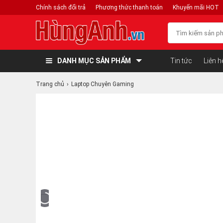
Chính sách đổi trả
Phương thức thanh toán
Khuyến mãi HOT
DANH MỤC SẢN PHẨM
Tin tức
Liên h
Trang chủ
Laptop Chuyên Gaming