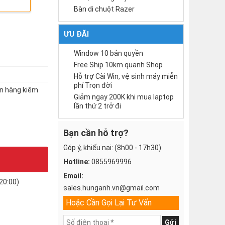
Bàn di chuột Razer
ƯU ĐÃI
Window 10 bản quyền
Free Ship 10km quanh Shop
Hỗ trợ Cài Win, vệ sinh máy miễn
phí Trọn đời
́n hàng kiêm
Giảm ngay 200K khi mua laptop
lần thứ 2 trở đi
Bạn cần hỗ trợ?
Góp ý, khiếu nại: (8h00 - 17h30)
Hotline:
0855969996
Email:
20:00)
sales.hunganh.vn@gmail.com
Hoặc Cần Gọi Lại Tư Vấn
Gửi