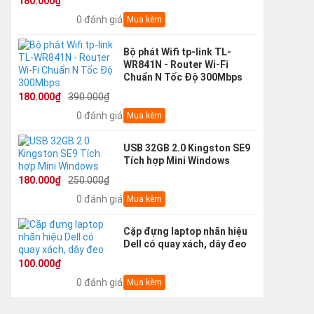
180.000₫
0 đánh giá
Mua kèm
Bộ phát Wifi tp-link TL-
WR841N - Router Wi-Fi
Chuẩn N Tốc Độ 300Mbps
180.000₫
390.000₫
0 đánh giá
Mua kèm
USB 32GB 2.0 Kingston SE9
Tích hợp Mini Windows
180.000₫
250.000₫
0 đánh giá
Mua kèm
Cặp đựng laptop nhãn hiệu
Dell có quay xách, dây đeo
100.000₫
0 đánh giá
Mua kèm