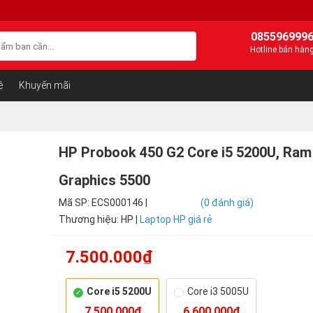
085596999
Hotline bán hàn
ệ
Khuyến mãi
HP Probook 450 G2 Core i5 5200U, Ram 
Graphics 5500
Mã SP: ECS000146 |
(0 đánh giá)
Thương hiệu: HP |
Laptop HP giá rẻ
7.500.000₫
Core i5 5200U
Core i3 5005U
7.500.000₫
6.600.000₫