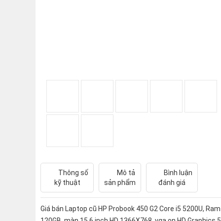
Thông số
Mô tả
Bình luận
kỹ thuật
sản phẩm
đánh giá
Giá bán Laptop cũ HP Probook 450 G2 Core i5 5200U, Ram
120GB, màn 15.6 inch HD 1366X768, vga on HD Graphics 