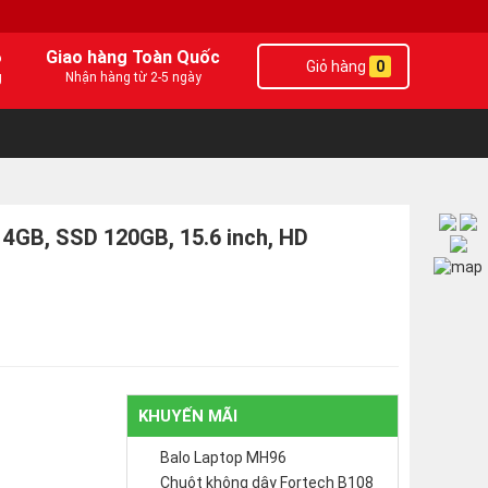
6
Giao hàng Toàn Quốc
Giỏ hàng
0
g
Nhận hàng từ 2-5 ngày
4GB, SSD 120GB, 15.6 inch, HD
KHUYẾN MÃI
Balo Laptop MH96
Chuột không dây Fortech B108