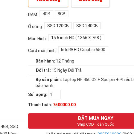
4GB
8GB
RAM:
SSD 120GB
SSD 240GB
Ổ cứng:
15.6 inch HD ( 1366 X 768 )
Màn Hình:
Intel® HD Graphic 5500
Card màn hình:
Bảo hành:
12 Tháng
Đổi trả:
15 Ngày Đổi Trả
Bộ sản phẩm:
Laptop HP 450 G2 + Sạc pin + Phiếu 
bảo hành
Số lượng:
Thanh toán:
7500000.00
ĐẶT MUA NGAY
Ship COD Toàn Quốc
 4GB, SSD
5500 hàng