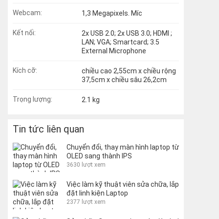
Webcam:
1,3 Megapixels. Míc
Kết nối:
2x USB 2.0; 2x USB 3.0; HDMI ;
LAN; VGA; Smartcard; 3.5
External Microphone
Kích cỡ:
chiều cao 2,55cm x chiều rộng
37,5cm x chiều sâu 26,2cm
Trọng lượng:
2.1 kg
Tin tức liên quan
Chuyển đổi, thay màn hình laptop từ
OLED sang thành IPS
3630 lượt xem
Việc làm kỹ thuật viên sửa chữa, lắp
đặt linh kiện Laptop
2377 lượt xem