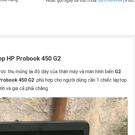
Hoặc gọi ngay để đặt mua:
0855969996
(9:00-
op HP Probook 450 G2
ợc thu mỏng lại độ dày của thân máy và màn hình biến
G2
Probook 450 G2
phù hợp cho người dùng cần 1 chiếc laptop
nh và giá cả phải chăng.