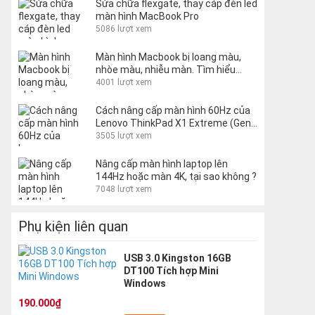
Sửa chữa flexgate, thay cáp đèn led
màn hình MacBook Pro
5086 lượt xem
Màn hình Macbook bị loang màu,
nhòe màu, nhiễu màn. Tìm hiểu
nguyên nhân và cách khắc phục
4001 lượt xem
Cách nâng cấp màn hình 60Hz của
Lenovo ThinkPad X1 Extreme (Gen
1 và 2) lên 144Hz
3505 lượt xem
Nâng cấp màn hình laptop lên
144Hz hoặc màn 4K, tại sao không ?
7048 lượt xem
Phụ kiện liên quan
USB 3.0 Kingston 16GB
DT100 Tích hợp Mini
Windows
190.000₫