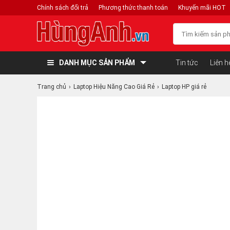
Chính sách đổi trả
Phương thức thanh toán
Khuyến mãi HOT
DANH MỤC SẢN PHẨM
Tin tức
Liên h
Trang chủ
Laptop Hiệu Năng Cao Giá Rẻ
Laptop HP giá rẻ