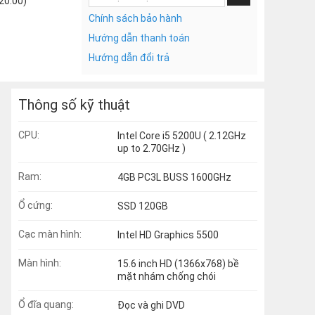
20:00)
Chính sách bảo hành
Hướng dẫn thanh toán
Hướng dẫn đổi trả
Thông số kỹ thuật
CPU:
Intel Core i5 5200U ( 2.12GHz
up to 2.70GHz )
Ram:
4GB PC3L BUSS 1600GHz
Ổ cứng:
SSD 120GB
Cạc màn hình:
Intel HD Graphics 5500
Màn hình:
15.6 inch HD (1366x768) bề
mặt nhám chống chói
Ổ đĩa quang:
Đọc và ghi DVD