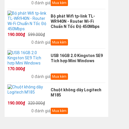
0 đánh giá
Mua kèm
Bộ phát Wifi tp-link TL-
WR940N - Router Wi-Fi
Chuẩn N Tốc Độ 450Mbps
190.000₫
599.000₫
0 đánh giá
Mua kèm
USB 16GB 2.0 Kingston SE9
Tích hợp Mini Windows
170.000₫
0 đánh giá
Mua kèm
Chuột không dây Logitech
M185
190.000₫
320.000₫
0 đánh giá
Mua kèm